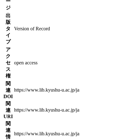
ー
ジ
出
版
タ
Version of Record
イ
プ
ア
ク
セ
open access
ス
権
関
https://www.lib.kyushu-u.ac.jp/ja
連
DOI
関
https://www.lib.kyushu-u.ac.jp/ja
連
URI
関
連
https://www.lib.kyushu-u.ac.jp/ja
情