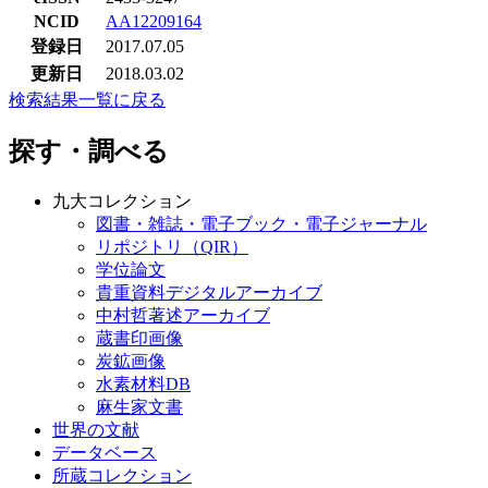
NCID
AA12209164
登録日
2017.07.05
更新日
2018.03.02
検索結果一覧に戻る
探す・調べる
九大コレクション
図書・雑誌・電子ブック・電子ジャーナル
リポジトリ（QIR）
学位論文
貴重資料デジタルアーカイブ
中村哲著述アーカイブ
蔵書印画像
炭鉱画像
水素材料DB
麻生家文書
世界の文献
データベース
所蔵コレクション