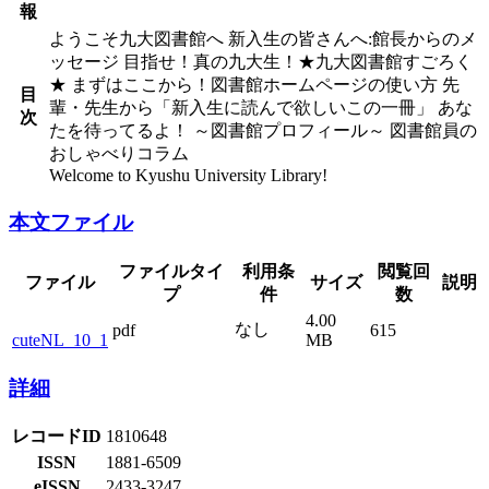
報
ようこそ九大図書館へ 新入生の皆さんへ:館長からのメ
ッセージ 目指せ！真の九大生！★九大図書館すごろく
★ まずはここから！図書館ホームページの使い方 先
目
輩・先生から「新入生に読んで欲しいこの一冊」 あな
次
たを待ってるよ！ ～図書館プロフィール～ 図書館員の
おしゃべりコラム
Welcome to Kyushu University Library!
本文ファイル
ファイルタイ
利用条
閲覧回
ファイル
サイズ
説明
プ
件
数
4.00
なし
pdf
615
cuteNL_10_1
MB
詳細
レコードID
1810648
ISSN
1881-6509
eISSN
2433-3247