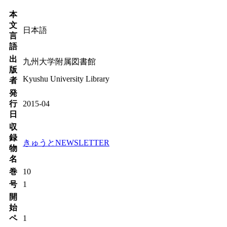
本
文
日本語
言
語
出
九州大学附属図書館
版
Kyushu University Library
者
発
行
2015-04
日
収
録
きゅうとNEWSLETTER
物
名
巻
10
号
1
開
始
ペ
1