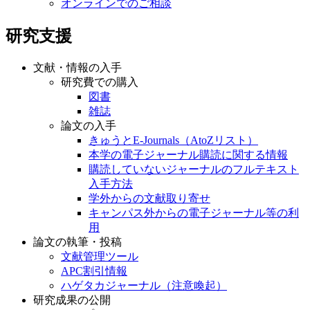
オンラインでのご相談
研究支援
文献・情報の入手
研究費での購入
図書
雑誌
論文の入手
きゅうとE-Journals（AtoZリスト）
本学の電子ジャーナル購読に関する情報
購読していないジャーナルのフルテキスト
入手方法
学外からの文献取り寄せ
キャンパス外からの電子ジャーナル等の利
用
論文の執筆・投稿
文献管理ツール
APC割引情報
ハゲタカジャーナル（注意喚起）
研究成果の公開