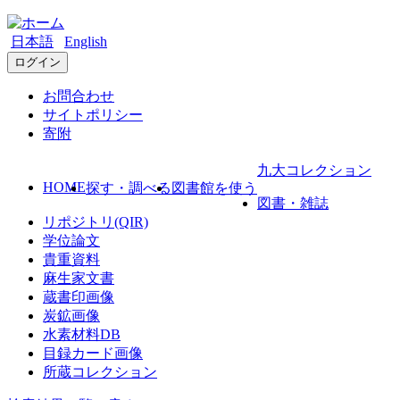
日本語
English
ログイン
お問合わせ
サイトポリシー
寄附
九大コレクション
HOME
探す・調べる
図書館を使う
図書・雑誌
リポジトリ(QIR)
学位論文
貴重資料
麻生家文書
蔵書印画像
炭鉱画像
水素材料DB
目録カード画像
所蔵コレクション