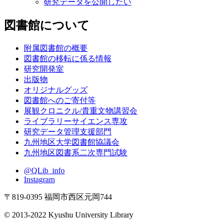
研究データを公開したい
図書館について
附属図書館の概要
図書館の移転に係る情報
研究開発室
出版物
オリジナルグッズ
図書館へのご寄付等
展観クロニクル/貴重文物講習会
ライブラリーサイエンス専攻
研究データ管理支援部門
九州地区大学図書館協議会
九州地区図書系二次専門試験
@QLib_info
Instagram
〒819-0395 福岡市西区元岡744
© 2013-2022 Kyushu University Library