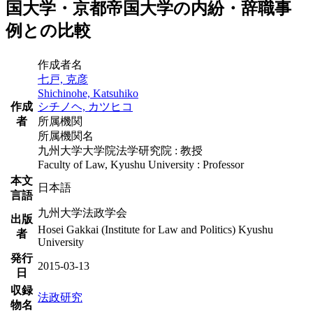
国大学・京都帝国大学の内紛・辞職事
例との比較
作成者名
七戸, 克彦
Shichinohe, Katsuhiko
作成
シチノヘ, カツヒコ
者
所属機関
所属機関名
九州大学大学院法学研究院 : 教授
Faculty of Law, Kyushu University : Professor
本文
日本語
言語
九州大学法政学会
出版
Hosei Gakkai (Institute for Law and Politics) Kyushu
者
University
発行
2015-03-13
日
収録
法政研究
物名