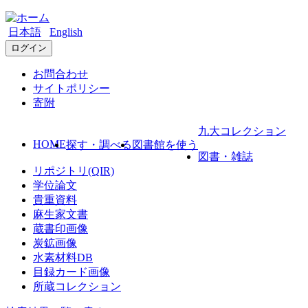
日本語
English
ログイン
お問合わせ
サイトポリシー
寄附
九大コレクション
HOME
探す・調べる
図書館を使う
図書・雑誌
リポジトリ(QIR)
学位論文
貴重資料
麻生家文書
蔵書印画像
炭鉱画像
水素材料DB
目録カード画像
所蔵コレクション