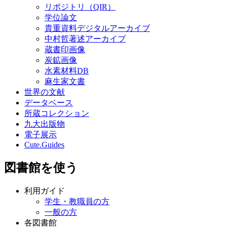
リポジトリ（QIR）
学位論文
貴重資料デジタルアーカイブ
中村哲著述アーカイブ
蔵書印画像
炭鉱画像
水素材料DB
麻生家文書
世界の文献
データベース
所蔵コレクション
九大出版物
電子展示
Cute.Guides
図書館を使う
利用ガイド
学生・教職員の方
一般の方
各図書館