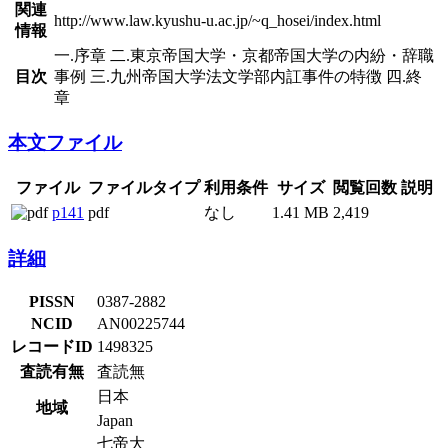
関連
http://www.law.kyushu-u.ac.jp/~q_hosei/index.html
情報
一.序章 二.東京帝国大学・京都帝国大学の内紛・辞職
目次
事例 三.九州帝国大学法文学部内訌事件の特徴 四.終
章
本文ファイル
ファイル
ファイルタイプ
利用条件
サイズ
閲覧回数
説明
p141
pdf
なし
1.41 MB
2,419
詳細
PISSN
0387-2882
NCID
AN00225744
レコードID
1498325
査読有無
査読無
日本
地域
Japan
七帝大