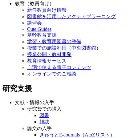
教育（教員向け）
新任教員向け情報
図書館を活用したアクティブラーニング
講習会
Cute.Guides
基幹教育支援
学習・教育用図書の整備
授業での施設利用（中央図書館）
授業公開・教材開発
教育情報サービス
自宅で使える電子コンテンツ
オンラインでのご相談
研究支援
文献・情報の入手
研究費での購入
図書
雑誌
論文の入手
きゅうとE-Journals（AtoZリスト）