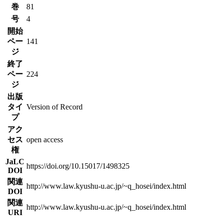
巻
81
号
4
開始
ペー
141
ジ
終了
ペー
224
ジ
出版
タイ
Version of Record
プ
アク
セス
open access
権
JaLC
https://doi.org/10.15017/1498325
DOI
関連
http://www.law.kyushu-u.ac.jp/~q_hosei/index.html
DOI
関連
http://www.law.kyushu-u.ac.jp/~q_hosei/index.html
URI