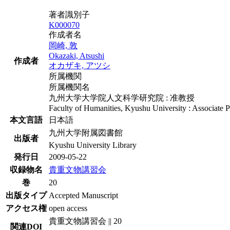
著者識別子
K000070
作成者名
岡崎, 敦
Okazaki, Atsushi
作成者
オカザキ, アツシ
所属機関
所属機関名
九州大学大学院人文科学研究院 : 准教授
Faculty of Humanities, Kyushu University : Associate P
本文言語
日本語
九州大学附属図書館
出版者
Kyushu University Library
発行日
2009-05-22
収録物名
貴重文物講習会
巻
20
出版タイプ
Accepted Manuscript
アクセス権
open access
貴重文物講習会 || 20
関連DOI