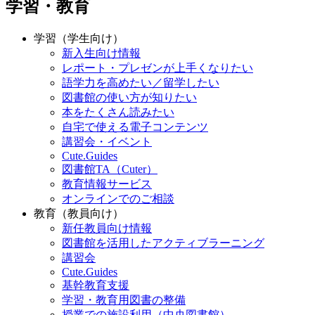
学習・教育
学習（学生向け）
新入生向け情報
レポート・プレゼンが上手くなりたい
語学力を高めたい／留学したい
図書館の使い方が知りたい
本をたくさん読みたい
自宅で使える電子コンテンツ
講習会・イベント
Cute.Guides
図書館TA（Cuter）
教育情報サービス
オンラインでのご相談
教育（教員向け）
新任教員向け情報
図書館を活用したアクティブラーニング
講習会
Cute.Guides
基幹教育支援
学習・教育用図書の整備
授業での施設利用（中央図書館）