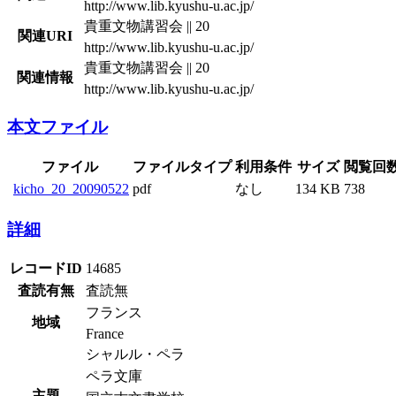
http://www.lib.kyushu-u.ac.jp/
貴重文物講習会 || 20
関連URI
http://www.lib.kyushu-u.ac.jp/
貴重文物講習会 || 20
関連情報
http://www.lib.kyushu-u.ac.jp/
本文ファイル
ファイル
ファイルタイプ
利用条件
サイズ
閲覧回
kicho_20_20090522
pdf
なし
134 KB
738
詳細
レコードID
14685
査読有無
査読無
フランス
地域
France
シャルル・ペラ
ペラ文庫
主題