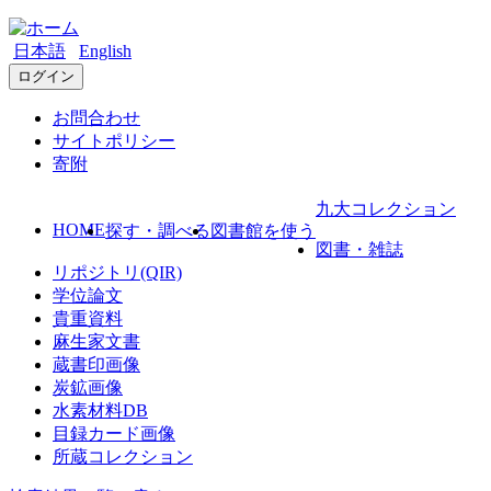
日本語
English
ログイン
お問合わせ
サイトポリシー
寄附
九大コレクション
HOME
探す・調べる
図書館を使う
図書・雑誌
リポジトリ(QIR)
学位論文
貴重資料
麻生家文書
蔵書印画像
炭鉱画像
水素材料DB
目録カード画像
所蔵コレクション