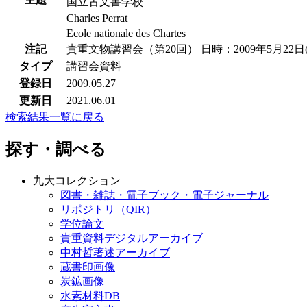
国立古文書学校
Charles Perrat
Ecole nationale des Chartes
注記
貴重文物講習会（第20回） 日時：2009年5月22日
タイプ
講習会資料
登録日
2009.05.27
更新日
2021.06.01
検索結果一覧に戻る
探す・調べる
九大コレクション
図書・雑誌・電子ブック・電子ジャーナル
リポジトリ（QIR）
学位論文
貴重資料デジタルアーカイブ
中村哲著述アーカイブ
蔵書印画像
炭鉱画像
水素材料DB