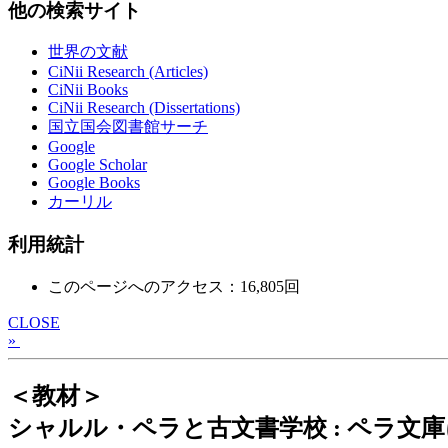
他の検索サイト
世界の文献
CiNii Research (Articles)
CiNii Books
CiNii Research (Dissertations)
国立国会図書館サーチ
Google
Google Scholar
Google Books
カーリル
利用統計
このページへのアクセス：16,805回
CLOSE
»
＜教材＞
シャルル・ペラと古文書学校 : ペラ文