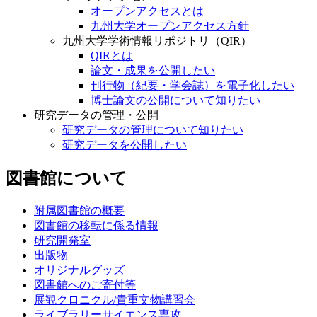
オープンアクセスとは
九州大学オープンアクセス方針
九州大学学術情報リポジトリ（QIR）
QIRとは
論文・成果を公開したい
刊行物（紀要・学会誌）を電子化したい
博士論文の公開について知りたい
研究データの管理・公開
研究データの管理について知りたい
研究データを公開したい
図書館について
附属図書館の概要
図書館の移転に係る情報
研究開発室
出版物
オリジナルグッズ
図書館へのご寄付等
展観クロニクル/貴重文物講習会
ライブラリーサイエンス専攻