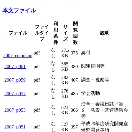
本文ファイル
利
閲
ファイ
サ
用
覧
ファイル
ルタイ
イ
説明
条
回
プ
ズ
件
数
な
27.2
奥付
pdf
375
2007_colophon
KB
し
な
565
関連規則等
2007_p061
pdf
380
KB
し
な
282
調査・視察等
2007_p059
pdf
407
KB
し
な
276
学会活動
2007_p057
pdf
485
KB
し
沿革・会議日誌／論
な
623
2007_p053
pdf
366
文・発表・関連講演会
KB
し
等
な
平成20年度研究開発室
327
2007_p051
pdf
397
KB
し
研究開発事項