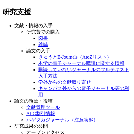
研究支援
文献・情報の入手
研究費での購入
図書
雑誌
論文の入手
きゅうとE-Journals（AtoZリスト）
本学の電子ジャーナル購読に関する情報
購読していないジャーナルのフルテキスト
入手方法
学外からの文献取り寄せ
キャンパス外からの電子ジャーナル等の利
用
論文の執筆・投稿
文献管理ツール
APC割引情報
ハゲタカジャーナル（注意喚起）
研究成果の公開
オープンアクセス