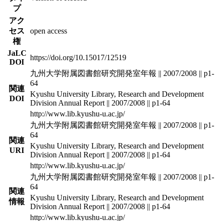
プ
アク
セス
open access
権
JaLC
https://doi.org/10.15017/12519
DOI
九州大学附属図書館研究開発室年報 || 2007/2008 || p1-
64
関連
Kyushu University Library, Research and Development
DOI
Division Annual Report || 2007/2008 || p1-64
http://www.lib.kyushu-u.ac.jp/
九州大学附属図書館研究開発室年報 || 2007/2008 || p1-
64
関連
Kyushu University Library, Research and Development
URI
Division Annual Report || 2007/2008 || p1-64
http://www.lib.kyushu-u.ac.jp/
九州大学附属図書館研究開発室年報 || 2007/2008 || p1-
64
関連
Kyushu University Library, Research and Development
情報
Division Annual Report || 2007/2008 || p1-64
http://www.lib.kyushu-u.ac.jp/