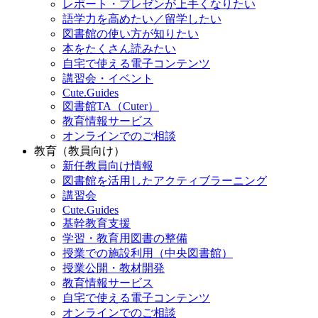
レポート・プレゼンが上手くなりたい
語学力を高めたい／留学したい
図書館の使い方が知りたい
本をたくさん読みたい
自宅で使える電子コンテンツ
講習会・イベント
Cute.Guides
図書館TA（Cuter）
教育情報サービス
オンラインでのご相談
教育（教員向け）
新任教員向け情報
図書館を活用したアクティブラーニング
講習会
Cute.Guides
基幹教育支援
学習・教育用図書の整備
授業での施設利用（中央図書館）
授業公開・教材開発
教育情報サービス
自宅で使える電子コンテンツ
オンラインでのご相談