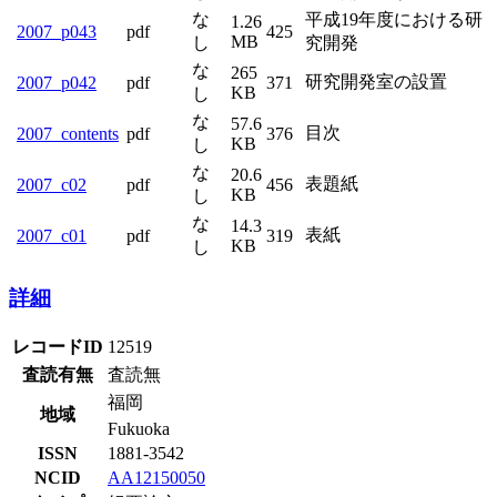
な
平成19年度における研
1.26
2007_p043
pdf
425
MB
し
究開発
な
265
研究開発室の設置
2007_p042
pdf
371
KB
し
な
57.6
目次
2007_contents
pdf
376
KB
し
な
20.6
表題紙
2007_c02
pdf
456
KB
し
な
14.3
表紙
2007_c01
pdf
319
KB
し
詳細
レコードID
12519
査読有無
査読無
福岡
地域
Fukuoka
ISSN
1881-3542
NCID
AA12150050