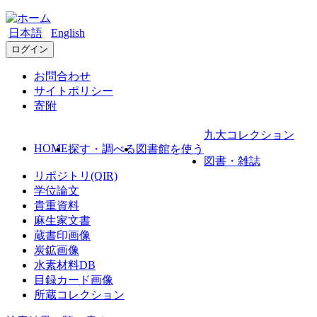
日本語
English
ログイン
お問合わせ
サイトポリシー
寄附
九大コレクション
HOME
探す・調べる
図書館を使う
図書・雑誌
リポジトリ(QIR)
学位論文
貴重資料
麻生家文書
蔵書印画像
炭鉱画像
水素材料DB
目録カード画像
所蔵コレクション