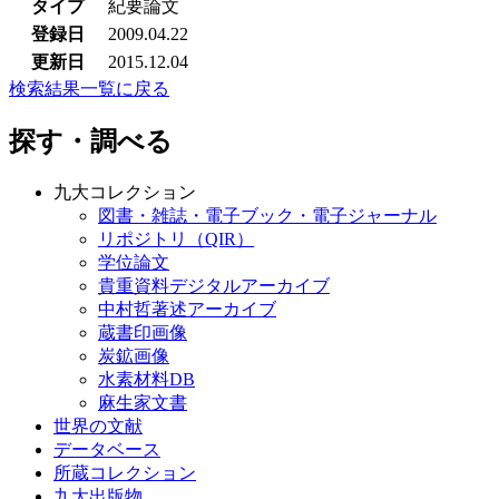
タイプ
紀要論文
登録日
2009.04.22
更新日
2015.12.04
検索結果一覧に戻る
探す・調べる
九大コレクション
図書・雑誌・電子ブック・電子ジャーナル
リポジトリ（QIR）
学位論文
貴重資料デジタルアーカイブ
中村哲著述アーカイブ
蔵書印画像
炭鉱画像
水素材料DB
麻生家文書
世界の文献
データベース
所蔵コレクション
九大出版物