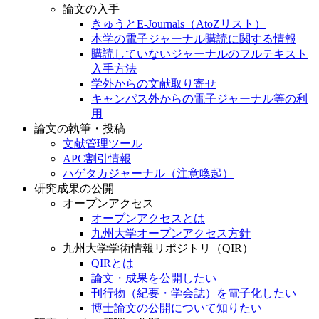
論文の入手
きゅうとE-Journals（AtoZリスト）
本学の電子ジャーナル購読に関する情報
購読していないジャーナルのフルテキスト
入手方法
学外からの文献取り寄せ
キャンパス外からの電子ジャーナル等の利
用
論文の執筆・投稿
文献管理ツール
APC割引情報
ハゲタカジャーナル（注意喚起）
研究成果の公開
オープンアクセス
オープンアクセスとは
九州大学オープンアクセス方針
九州大学学術情報リポジトリ（QIR）
QIRとは
論文・成果を公開したい
刊行物（紀要・学会誌）を電子化したい
博士論文の公開について知りたい