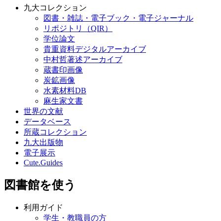
九大コレクション
図書・雑誌・電子ブック・電子ジャーナル
リポジトリ（QIR）
学位論文
貴重資料デジタルアーカイブ
中村哲著述アーカイブ
蔵書印画像
炭鉱画像
水素材料DB
麻生家文書
世界の文献
データベース
所蔵コレクション
九大出版物
電子展示
Cute.Guides
図書館を使う
利用ガイド
学生・教職員の方