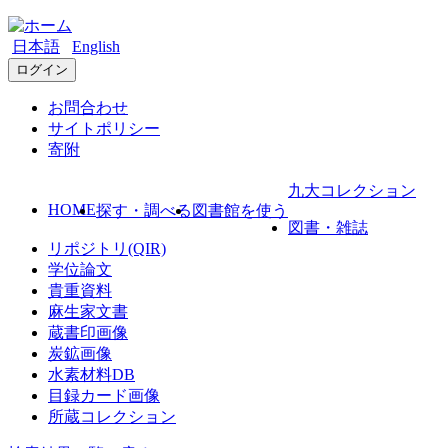
日本語
English
ログイン
お問合わせ
サイトポリシー
寄附
九大コレクション
HOME
探す・調べる
図書館を使う
図書・雑誌
リポジトリ(QIR)
学位論文
貴重資料
麻生家文書
蔵書印画像
炭鉱画像
水素材料DB
目録カード画像
所蔵コレクション