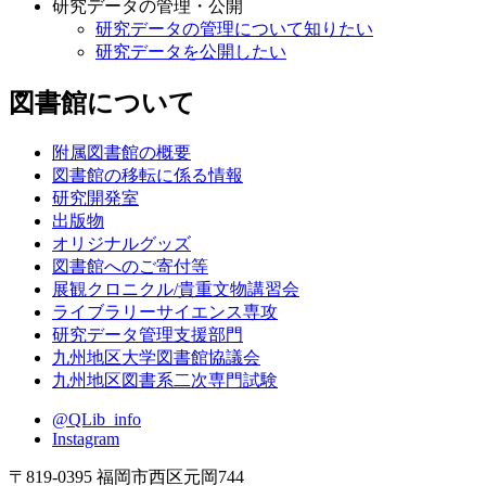
研究データの管理・公開
研究データの管理について知りたい
研究データを公開したい
図書館について
附属図書館の概要
図書館の移転に係る情報
研究開発室
出版物
オリジナルグッズ
図書館へのご寄付等
展観クロニクル/貴重文物講習会
ライブラリーサイエンス専攻
研究データ管理支援部門
九州地区大学図書館協議会
九州地区図書系二次専門試験
@QLib_info
Instagram
〒819-0395 福岡市西区元岡744