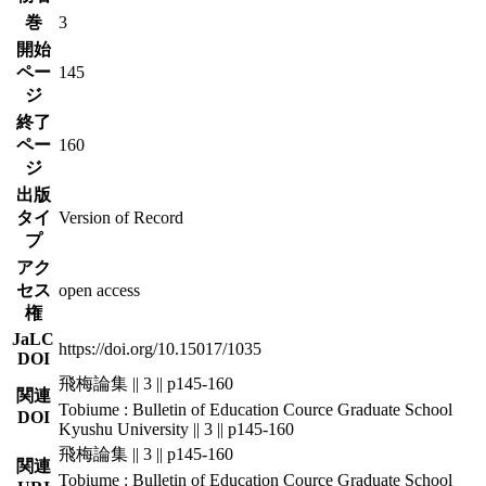
巻
3
開始
ペー
145
ジ
終了
ペー
160
ジ
出版
タイ
Version of Record
プ
アク
セス
open access
権
JaLC
https://doi.org/10.15017/1035
DOI
飛梅論集 || 3 || p145-160
関連
Tobiume : Bulletin of Education Cource Graduate School
DOI
Kyushu University || 3 || p145-160
飛梅論集 || 3 || p145-160
関連
Tobiume : Bulletin of Education Cource Graduate School