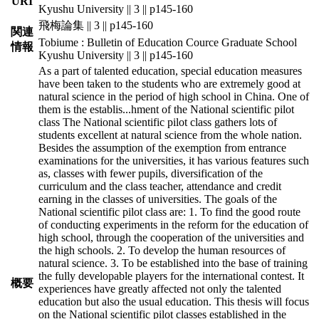
URI
Kyushu University || 3 || p145-160
飛梅論集 || 3 || p145-160
関連
Tobiume : Bulletin of Education Cource Graduate School
情報
Kyushu University || 3 || p145-160
As a part of talented education, special education measures
have been taken to the students who are extremely good at
natural science in the period of high school in China. One of
them is the establis
...
hment of the National scientific pilot
class The National scientific pilot class gathers lots of
students excellent at natural science from the whole nation.
Besides the assumption of the exemption from entrance
examinations for the universities, it has various features such
as, classes with fewer pupils, diversification of the
curriculum and the class teacher, attendance and credit
earning in the classes of universities. The goals of the
National scientific pilot class are: 1. To find the good route
of conducting experiments in the reform for the education of
high school, through the cooperation of the universities and
the high schools. 2. To develop the human resources of
natural science. 3. To be established into the base of training
the fully developable players for the international contest. It
概要
experiences have greatly affected not only the talented
education but also the usual education. This thesis will focus
on the National scientific pilot classes established in the