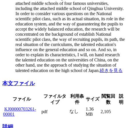
attached middle schools of four famous universities,
including the attached middle school of Qinghua University.
In order to consider various questions on the National
scientific pilot class, such as its actual situation, its role in the
education system, and the way of guaranteeing the pupils to
accept the widely balanced education, the research will be
concentrated on the background of establish National
scientific pilot class, the way of recruiting pupils, its path, the
real situation of the curriculums, the talented education's
influence on the general education and so on. And so, in
order to explain its characteristics, I will, on hand research
the talented education on the universities of China, on the
other hand, use the approach of studying the situation of
talented education on the high school of Japan.
続きを見る
本文ファイル
ファイルタ
利用条
閲覧回
説
ファイル
サイズ
イプ
件
数
明
KJ00000703261-
1.36
なし
pdf
2,105
00001
MB
詳細