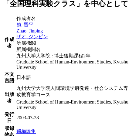
「全国理科実験クラス」を中心として
作成者名
趙, 晋平
Zhao, Jinping
ザオ, ジンピン
作成
所属機関
者
所属機関名
九州大学大学院 : 博士後期課程2年
Graduate School of Human-Environment Studies, Kyushu
University
本文
日本語
言語
九州大学大学院人間環境学府発達・社会システム専
出版
攻教育学コース
者
Graduate School of Human-Environment Studies, Kyushu
University
発行
2003-03-28
日
収録
飛梅論集
物名