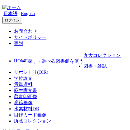
日本語
English
ログイン
お問合わせ
サイトポリシー
寄附
九大コレクション
HOME
探す・調べる
図書館を使う
図書・雑誌
リポジトリ(QIR)
学位論文
貴重資料
麻生家文書
蔵書印画像
炭鉱画像
水素材料DB
目録カード画像
所蔵コレクション