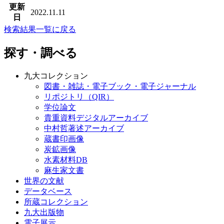
更新
2022.11.11
日
検索結果一覧に戻る
探す・調べる
九大コレクション
図書・雑誌・電子ブック・電子ジャーナル
リポジトリ（QIR）
学位論文
貴重資料デジタルアーカイブ
中村哲著述アーカイブ
蔵書印画像
炭鉱画像
水素材料DB
麻生家文書
世界の文献
データベース
所蔵コレクション
九大出版物
電子展示