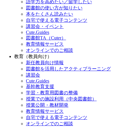
語学力を高めたい／留学したい
図書館の使い方が知りたい
本をたくさん読みたい
自宅で使える電子コンテンツ
講習会・イベント
Cute.Guides
図書館TA（Cuter）
教育情報サービス
オンラインでのご相談
教育（教員向け）
新任教員向け情報
図書館を活用したアクティブラーニング
講習会
Cute.Guides
基幹教育支援
学習・教育用図書の整備
授業での施設利用（中央図書館）
授業公開・教材開発
教育情報サービス
自宅で使える電子コンテンツ
オンラインでのご相談