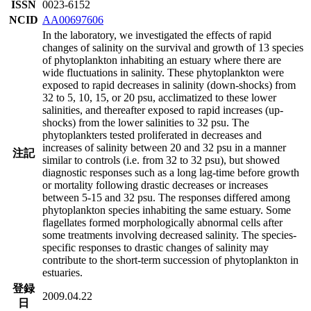
ISSN
0023-6152
NCID
AA00697606
In the laboratory, we investigated the effects of rapid
changes of salinity on the survival and growth of 13 species
of phytoplankton inhabiting an estuary where there are
wide fluctuations in salinity. These phytoplankton were
exposed to rapid decreases in salinity (down-shocks) from
32 to 5, 10, 15, or 20 psu, acclimatized to these lower
salinities, and thereafter exposed to rapid increases (up-
shocks) from the lower salinities to 32 psu. The
phytoplankters tested proliferated in decreases and
increases of salinity between 20 and 32 psu in a manner
注記
similar to controls (i.e. from 32 to 32 psu), but showed
diagnostic responses such as a long lag-time before growth
or mortality following drastic decreases or increases
between 5-15 and 32 psu. The responses differed among
phytoplankton species inhabiting the same estuary. Some
flagellates formed morphologically abnormal cells after
some treatments involving decreased salinity. The species-
specific responses to drastic changes of salinity may
contribute to the short-term succession of phytoplankton in
estuaries.
登録
2009.04.22
日