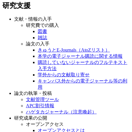
研究支援
文献・情報の入手
研究費での購入
図書
雑誌
論文の入手
きゅうとE-Journals（AtoZリスト）
本学の電子ジャーナル購読に関する情報
購読していないジャーナルのフルテキスト
入手方法
学外からの文献取り寄せ
キャンパス外からの電子ジャーナル等の利
用
論文の執筆・投稿
文献管理ツール
APC割引情報
ハゲタカジャーナル（注意喚起）
研究成果の公開
オープンアクセス
オープンアクセスとは