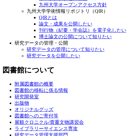
九州大学オープンアクセス方針
九州大学学術情報リポジトリ（QIR）
QIRとは
論文・成果を公開したい
刊行物（紀要・学会誌）を電子化したい
博士論文の公開について知りたい
研究データの管理・公開
研究データの管理について知りたい
研究データを公開したい
図書館について
附属図書館の概要
図書館の移転に係る情報
研究開発室
出版物
オリジナルグッズ
図書館へのご寄付等
展観クロニクル/貴重文物講習会
ライブラリーサイエンス専攻
研究データ管理支援部門