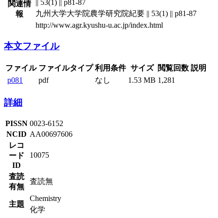
|| 53(1) || p81-87
関連情
九州大学大学院農学研究院紀要 || 53(1) || p81-87
報
http://www.agr.kyushu-u.ac.jp/index.html
本文ファイル
ファイル
ファイルタイプ
利用条件
サイズ
閲覧回数
説明
p081
pdf
なし
1.53 MB
1,281
詳細
PISSN
0023-6152
NCID
AA00697606
レコ
10075
ード
ID
査読
査読無
有無
Chemistry
主題
化学