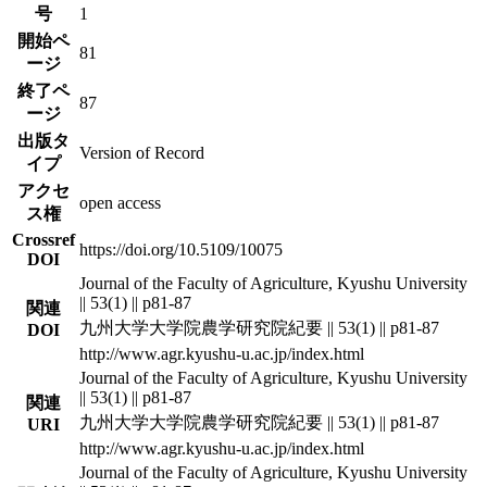
号
1
開始ペ
81
ージ
終了ペ
87
ージ
出版タ
Version of Record
イプ
アクセ
open access
ス権
Crossref
https://doi.org/10.5109/10075
DOI
Journal of the Faculty of Agriculture, Kyushu University
|| 53(1) || p81-87
関連
九州大学大学院農学研究院紀要 || 53(1) || p81-87
DOI
http://www.agr.kyushu-u.ac.jp/index.html
Journal of the Faculty of Agriculture, Kyushu University
|| 53(1) || p81-87
関連
九州大学大学院農学研究院紀要 || 53(1) || p81-87
URI
http://www.agr.kyushu-u.ac.jp/index.html
Journal of the Faculty of Agriculture, Kyushu University