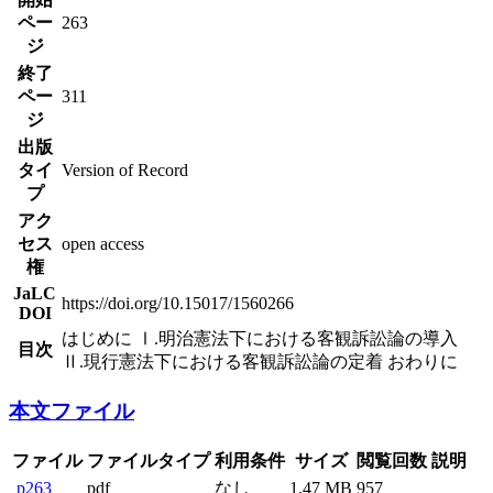
ペー
263
ジ
終了
ペー
311
ジ
出版
タイ
Version of Record
プ
アク
セス
open access
権
JaLC
https://doi.org/10.15017/1560266
DOI
はじめに Ⅰ.明治憲法下における客観訴訟論の導入
目次
Ⅱ.現行憲法下における客観訴訟論の定着 おわりに
本文ファイル
ファイル
ファイルタイプ
利用条件
サイズ
閲覧回数
説明
p263
pdf
なし
1.47 MB
957