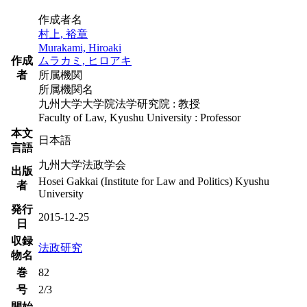
作成者名
村上, 裕章
Murakami, Hiroaki
作成
ムラカミ, ヒロアキ
者
所属機関
所属機関名
九州大学大学院法学研究院 : 教授
Faculty of Law, Kyushu University : Professor
本文
日本語
言語
九州大学法政学会
出版
Hosei Gakkai (Institute for Law and Politics) Kyushu
者
University
発行
2015-12-25
日
収録
法政研究
物名
巻
82
号
2/3
開始