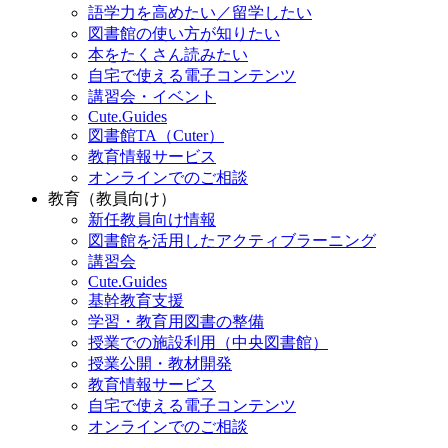
語学力を高めたい／留学したい
図書館の使い方が知りたい
本をたくさん読みたい
自宅で使える電子コンテンツ
講習会・イベント
Cute.Guides
図書館TA（Cuter）
教育情報サービス
オンラインでのご相談
教育（教員向け）
新任教員向け情報
図書館を活用したアクティブラーニング
講習会
Cute.Guides
基幹教育支援
学習・教育用図書の整備
授業での施設利用（中央図書館）
授業公開・教材開発
教育情報サービス
自宅で使える電子コンテンツ
オンラインでのご相談