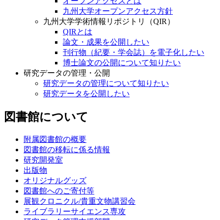
オープンアクセスとは
九州大学オープンアクセス方針
九州大学学術情報リポジトリ（QIR）
QIRとは
論文・成果を公開したい
刊行物（紀要・学会誌）を電子化したい
博士論文の公開について知りたい
研究データの管理・公開
研究データの管理について知りたい
研究データを公開したい
図書館について
附属図書館の概要
図書館の移転に係る情報
研究開発室
出版物
オリジナルグッズ
図書館へのご寄付等
展観クロニクル/貴重文物講習会
ライブラリーサイエンス専攻