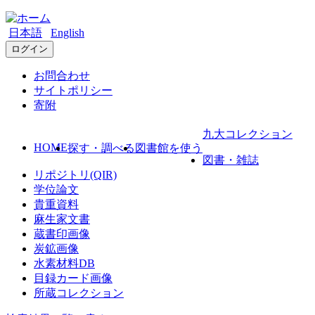
日本語
English
ログイン
お問合わせ
サイトポリシー
寄附
九大コレクション
HOME
探す・調べる
図書館を使う
図書・雑誌
リポジトリ(QIR)
学位論文
貴重資料
麻生家文書
蔵書印画像
炭鉱画像
水素材料DB
目録カード画像
所蔵コレクション