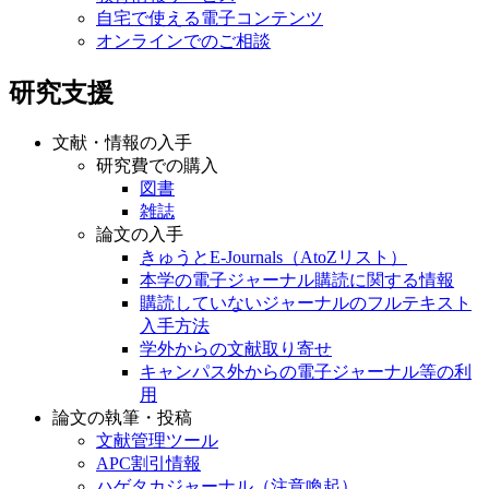
自宅で使える電子コンテンツ
オンラインでのご相談
研究支援
文献・情報の入手
研究費での購入
図書
雑誌
論文の入手
きゅうとE-Journals（AtoZリスト）
本学の電子ジャーナル購読に関する情報
購読していないジャーナルのフルテキスト
入手方法
学外からの文献取り寄せ
キャンパス外からの電子ジャーナル等の利
用
論文の執筆・投稿
文献管理ツール
APC割引情報
ハゲタカジャーナル（注意喚起）