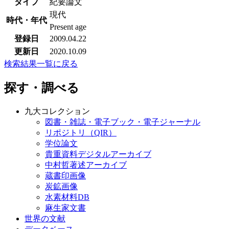
タイプ
紀要論文
現代
時代・年代
Present age
登録日
2009.04.22
更新日
2020.10.09
検索結果一覧に戻る
探す・調べる
九大コレクション
図書・雑誌・電子ブック・電子ジャーナル
リポジトリ（QIR）
学位論文
貴重資料デジタルアーカイブ
中村哲著述アーカイブ
蔵書印画像
炭鉱画像
水素材料DB
麻生家文書
世界の文献