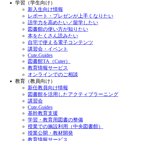
学習（学生向け）
新入生向け情報
レポート・プレゼンが上手くなりたい
語学力を高めたい／留学したい
図書館の使い方が知りたい
本をたくさん読みたい
自宅で使える電子コンテンツ
講習会・イベント
Cute.Guides
図書館TA（Cuter）
教育情報サービス
オンラインでのご相談
教育（教員向け）
新任教員向け情報
図書館を活用したアクティブラーニング
講習会
Cute.Guides
基幹教育支援
学習・教育用図書の整備
授業での施設利用（中央図書館）
授業公開・教材開発
教育情報サービス