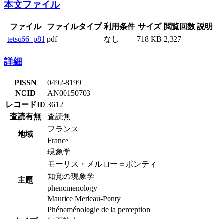
本文ファイル
ファイル
ファイルタイプ
利用条件
サイズ
閲覧回数
説明
tetsu66_p81
pdf
なし
718 KB
2,327
詳細
PISSN
0492-8199
NCID
AN00150703
レコードID
3612
査読有無
査読無
フランス
地域
France
現象学
モーリス・メルロー＝ポンティ
知覚の現象学
主題
phenomenology
Maurice Merleau-Ponty
Phénoménologie de la perception