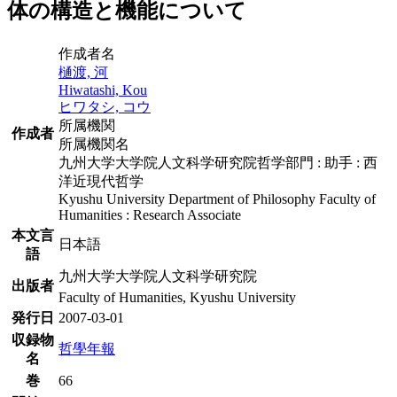
体の構造と機能について
作成者名
樋渡, 河
Hiwatashi, Kou
ヒワタシ, コウ
所属機関
作成者
所属機関名
九州大学大学院人文科学研究院哲学部門 : 助手 : 西
洋近現代哲学
Kyushu University Department of Philosophy Faculty of
Humanities : Research Associate
本文言
日本語
語
九州大学大学院人文科学研究院
出版者
Faculty of Humanities, Kyushu University
発行日
2007-03-01
収録物
哲學年報
名
巻
66