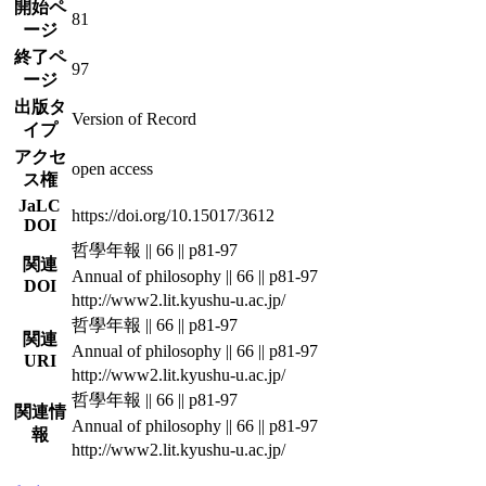
開始ペ
81
ージ
終了ペ
97
ージ
出版タ
Version of Record
イプ
アクセ
open access
ス権
JaLC
https://doi.org/10.15017/3612
DOI
哲學年報 || 66 || p81-97
関連
Annual of philosophy || 66 || p81-97
DOI
http://www2.lit.kyushu-u.ac.jp/
哲學年報 || 66 || p81-97
関連
Annual of philosophy || 66 || p81-97
URI
http://www2.lit.kyushu-u.ac.jp/
哲學年報 || 66 || p81-97
関連情
Annual of philosophy || 66 || p81-97
報
http://www2.lit.kyushu-u.ac.jp/