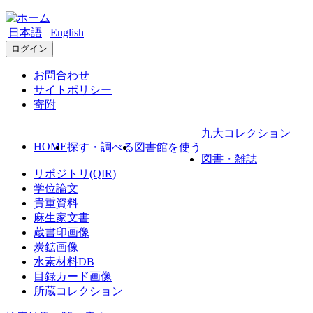
日本語
English
ログイン
お問合わせ
サイトポリシー
寄附
九大コレクション
HOME
探す・調べる
図書館を使う
図書・雑誌
リポジトリ(QIR)
学位論文
貴重資料
麻生家文書
蔵書印画像
炭鉱画像
水素材料DB
目録カード画像
所蔵コレクション