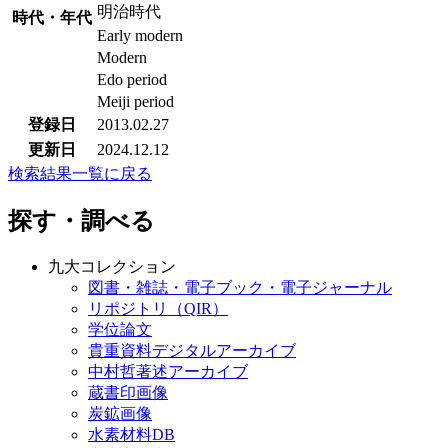
明治時代
時代・年代
Early modern
Modern
Edo period
Meiji period
登録日
2013.02.27
更新日
2024.12.12
検索結果一覧に戻る
探す・調べる
九大コレクション
図書・雑誌・電子ブック・電子ジャーナル
リポジトリ（QIR）
学位論文
貴重資料デジタルアーカイブ
中村哲著述アーカイブ
蔵書印画像
炭鉱画像
水素材料DB