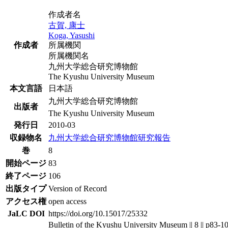
作成者名
古賀, 康士
Koga, Yasushi
作成者
所属機関
所属機関名
九州大学総合研究博物館
The Kyushu University Museum
本文言語
日本語
九州大学総合研究博物館
出版者
The Kyushu University Museum
発行日
2010-03
収録物名
九州大学総合研究博物館研究報告
巻
8
開始ページ
83
終了ページ
106
出版タイプ
Version of Record
アクセス権
open access
JaLC DOI
https://doi.org/10.15017/25332
Bulletin of the Kyushu University Museum || 8 || p83-1