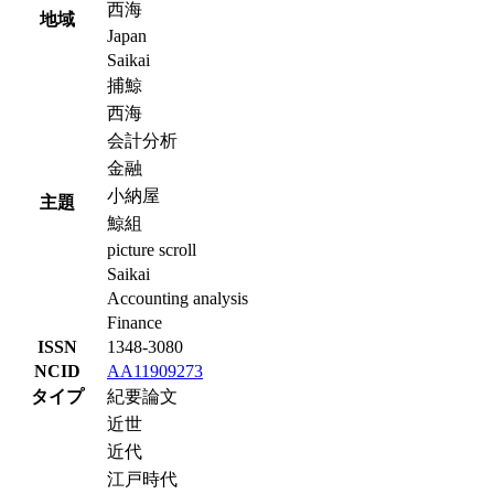
西海
地域
Japan
Saikai
捕鯨
西海
会計分析
金融
小納屋
主題
鯨組
picture scroll
Saikai
Accounting analysis
Finance
ISSN
1348-3080
NCID
AA11909273
タイプ
紀要論文
近世
近代
江戸時代