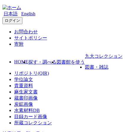
日本語
English
ログイン
お問合わせ
サイトポリシー
寄附
九大コレクション
HOME
探す・調べる
図書館を使う
図書・雑誌
リポジトリ(QIR)
学位論文
貴重資料
麻生家文書
蔵書印画像
炭鉱画像
水素材料DB
目録カード画像
所蔵コレクション