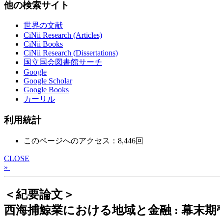
他の検索サイト
世界の文献
CiNii Research (Articles)
CiNii Books
CiNii Research (Dissertations)
国立国会図書館サーチ
Google
Google Scholar
Google Books
カーリル
利用統計
このページへのアクセス：8,446回
CLOSE
»
＜紀要論文＞
西海捕鯨業における地域と金融 : 幕末