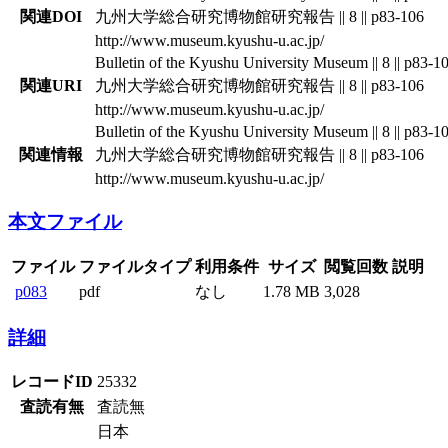
関連DOI
九州大学総合研究博物館研究報告 || 8 || p83-106
http://www.museum.kyushu-u.ac.jp/
Bulletin of the Kyushu University Museum || 8 || p83-1
関連URI
九州大学総合研究博物館研究報告 || 8 || p83-106
http://www.museum.kyushu-u.ac.jp/
Bulletin of the Kyushu University Museum || 8 || p83-1
関連情報
九州大学総合研究博物館研究報告 || 8 || p83-106
http://www.museum.kyushu-u.ac.jp/
本文ファイル
ファイル
ファイルタイプ
利用条件
サイズ
閲覧回数
説明
p083
pdf
なし
1.78 MB
3,028
詳細
レコードID
25332
査読有無
査読無
日本