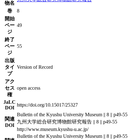
物名
巻
8
開始
ペー
49
ジ
終了
ペー
55
ジ
出版
タイ
Version of Record
プ
アク
セス
open access
権
JaLC
https://doi.org/10.15017/25327
DOI
Bulletin of the Kyushu University Museum || 8 || p49-55
関連
九州大学総合研究博物館研究報告 || 8 || p49-55
DOI
http://www.museum.kyushu-u.ac.jp/
Bulletin of the Kyushu University Museum || 8 || p49-55