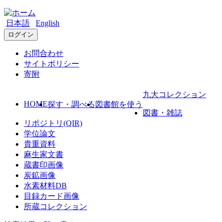
日本語
English
ログイン
お問合わせ
サイトポリシー
寄附
九大コレクション
HOME
探す・調べる
図書館を使う
図書・雑誌
リポジトリ(QIR)
学位論文
貴重資料
麻生家文書
蔵書印画像
炭鉱画像
水素材料DB
目録カード画像
所蔵コレクション