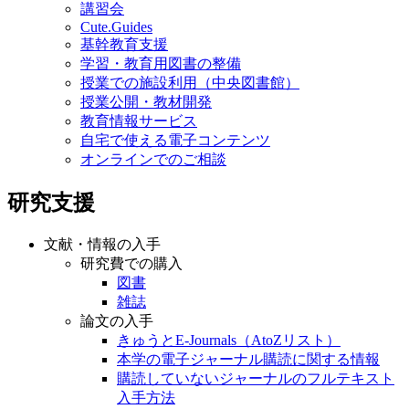
講習会
Cute.Guides
基幹教育支援
学習・教育用図書の整備
授業での施設利用（中央図書館）
授業公開・教材開発
教育情報サービス
自宅で使える電子コンテンツ
オンラインでのご相談
研究支援
文献・情報の入手
研究費での購入
図書
雑誌
論文の入手
きゅうとE-Journals（AtoZリスト）
本学の電子ジャーナル購読に関する情報
購読していないジャーナルのフルテキスト
入手方法