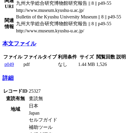
関連
九州大学総合研究博物館研究報告 || 8 || p49-55
URI
http://www.museum.kyushu-u.ac.jp/
Bulletin of the Kyushu University Museum || 8 || p49-55
関連
九州大学総合研究博物館研究報告 || 8 || p49-55
情報
http://www.museum.kyushu-u.ac.jp/
本文ファイル
ファイル
ファイルタイプ
利用条件
サイズ
閲覧回数
説明
p049
pdf
なし
1.44 MB
1,526
詳細
レコードID
25327
査読有無
査読無
日本
地域
Japan
セルフガイド
補助ツール