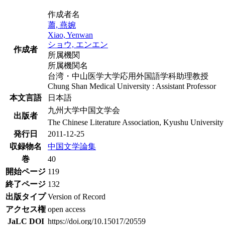
作成者名
蕭, 燕婉
Xiao, Yenwan
ショウ, エンエン
作成者
所属機関
所属機関名
台湾・中山医学大学応用外国語学科助理教授
Chung Shan Medical University : Assistant Professor
本文言語
日本語
九州大学中国文学会
出版者
The Chinese Literature Association, Kyushu University
発行日
2011-12-25
収録物名
中国文学論集
巻
40
開始ページ
119
終了ページ
132
出版タイプ
Version of Record
アクセス権
open access
JaLC DOI
https://doi.org/10.15017/20559