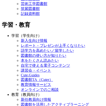
芸術工学図書館
筑紫図書館
記録資料館
学習・教育
学習（学生向け）
新入生向け情報
レポート・プレゼンが上手くなりたい
語学力を高めたい／留学したい
図書館の使い方が知りたい
本をたくさん読みたい
自宅で使える電子コンテンツ
講習会・イベント
Cute.Guides
図書館TA（Cuter）
教育情報サービス
オンラインでのご相談
教育（教員向け）
新任教員向け情報
図書館を活用したアクティブラーニング