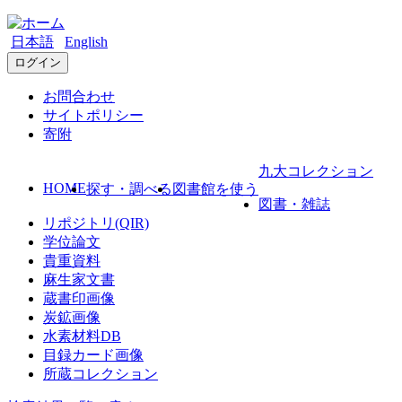
日本語
English
ログイン
お問合わせ
サイトポリシー
寄附
九大コレクション
HOME
探す・調べる
図書館を使う
図書・雑誌
リポジトリ(QIR)
学位論文
貴重資料
麻生家文書
蔵書印画像
炭鉱画像
水素材料DB
目録カード画像
所蔵コレクション