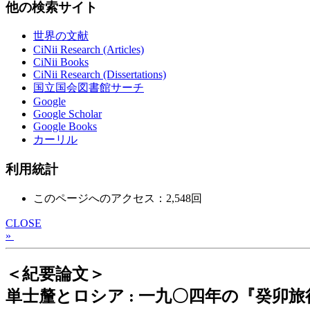
他の検索サイト
世界の文献
CiNii Research (Articles)
CiNii Books
CiNii Research (Dissertations)
国立国会図書館サーチ
Google
Google Scholar
Google Books
カーリル
利用統計
このページへのアクセス：2,548回
CLOSE
»
＜紀要論文＞
単士釐とロシア : 一九〇四年の『癸卯