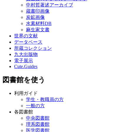
中村哲著述アーカイブ
蔵書印画像
炭鉱画像
水素材料DB
麻生家文書
世界の文献
データベース
所蔵コレクション
九大出版物
電子展示
Cute.Guides
図書館を使う
利用ガイド
学生・教職員の方
一般の方
各図書館
中央図書館
理系図書館
医学図書館