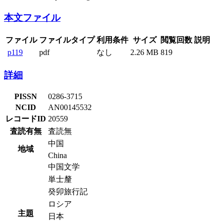
本文ファイル
ファイル
ファイルタイプ
利用条件
サイズ
閲覧回数
説明
p119
pdf
なし
2.26 MB
819
詳細
PISSN
0286-3715
NCID
AN00145532
レコードID
20559
査読有無
査読無
中国
地域
China
中国文学
単士釐
癸卯旅行記
ロシア
主題
日本