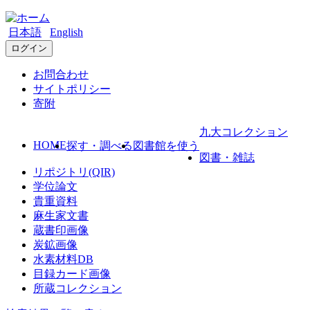
日本語
English
ログイン
お問合わせ
サイトポリシー
寄附
九大コレクション
HOME
探す・調べる
図書館を使う
図書・雑誌
リポジトリ(QIR)
学位論文
貴重資料
麻生家文書
蔵書印画像
炭鉱画像
水素材料DB
目録カード画像
所蔵コレクション