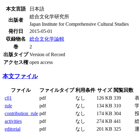
本文言語
日本語
総合文化学研究所
出版者
Japan Institute for Comprehensive Cultural Studies
発行日
2015-05-01
収録物名
総合文化学論輯
巻
2
出版タイプ
Version of Record
アクセス権
open access
本文ファイル
ファイル
ファイルタイプ
利用条件
サイズ
閲覧回数
c01
pdf
なし
126 KB
339
rule
pdf
なし
134 KB
310
contribution_rule
pdf
なし
174 KB
304
activities
pdf
なし
274 KB
441
総
editorial
pdf
なし
201 KB
325