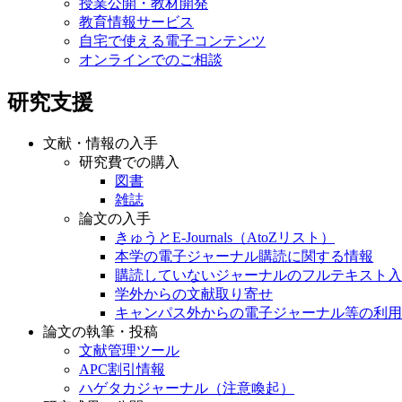
授業公開・教材開発
教育情報サービス
自宅で使える電子コンテンツ
オンラインでのご相談
研究支援
文献・情報の入手
研究費での購入
図書
雑誌
論文の入手
きゅうとE-Journals（AtoZリスト）
本学の電子ジャーナル購読に関する情報
購読していないジャーナルのフルテキスト入
学外からの文献取り寄せ
キャンパス外からの電子ジャーナル等の利用
論文の執筆・投稿
文献管理ツール
APC割引情報
ハゲタカジャーナル（注意喚起）