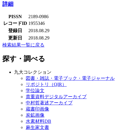
詳細
PISSN
2189-0986
レコードID
1955346
登録日
2018.08.29
更新日
2018.08.29
検索結果一覧に戻る
探す・調べる
九大コレクション
図書・雑誌・電子ブック・電子ジャーナル
リポジトリ（QIR）
学位論文
貴重資料デジタルアーカイブ
中村哲著述アーカイブ
蔵書印画像
炭鉱画像
水素材料DB
麻生家文書