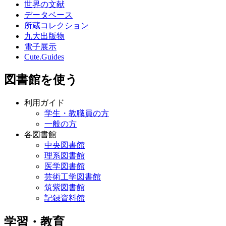
世界の文献
データベース
所蔵コレクション
九大出版物
電子展示
Cute.Guides
図書館を使う
利用ガイド
学生・教職員の方
一般の方
各図書館
中央図書館
理系図書館
医学図書館
芸術工学図書館
筑紫図書館
記録資料館
学習・教育