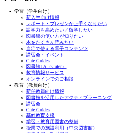
学習（学生向け）
新入生向け情報
レポート・プレゼンが上手くなりたい
語学力を高めたい／留学したい
図書館の使い方が知りたい
本をたくさん読みたい
自宅で使える電子コンテンツ
講習会・イベント
Cute.Guides
図書館TA（Cuter）
教育情報サービス
オンラインでのご相談
教育（教員向け）
新任教員向け情報
図書館を活用したアクティブラーニング
講習会
Cute.Guides
基幹教育支援
学習・教育用図書の整備
授業での施設利用（中央図書館）