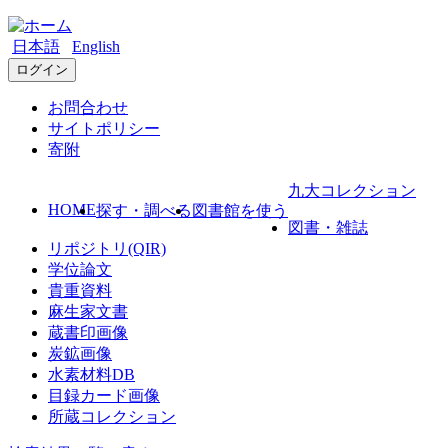
日本語
English
ログイン
お問合わせ
サイトポリシー
寄附
九大コレクション
HOME
探す・調べる
図書館を使う
図書・雑誌
リポジトリ(QIR)
学位論文
貴重資料
麻生家文書
蔵書印画像
炭鉱画像
水素材料DB
目録カード画像
所蔵コレクション