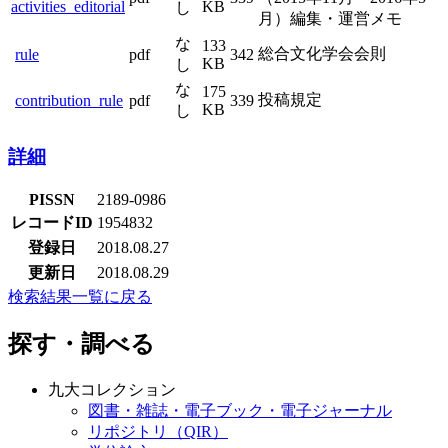
activities_editorial
KB
し
月）編集・運営メモ
な
133
総合文化学会会則
rule
pdf
342
KB
し
な
175
投稿規定
contribution_rule
pdf
339
KB
し
詳細
PISSN
2189-0986
レコードID
1954832
登録日
2018.08.27
更新日
2018.08.29
検索結果一覧に戻る
探す・調べる
九大コレクション
図書・雑誌・電子ブック・電子ジャーナル
リポジトリ（QIR）