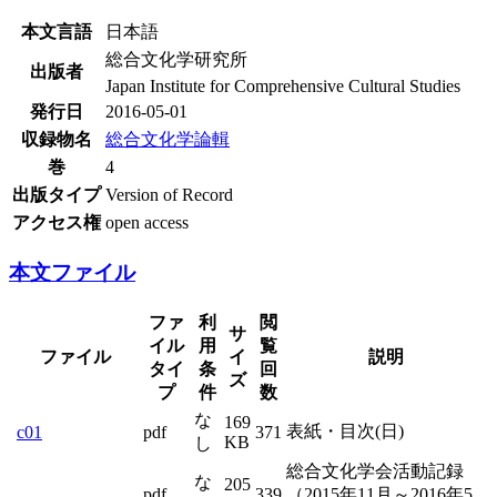
本文言語
日本語
総合文化学研究所
出版者
Japan Institute for Comprehensive Cultural Studies
発行日
2016-05-01
収録物名
総合文化学論輯
巻
4
出版タイプ
Version of Record
アクセス権
open access
本文ファイル
ファ
利
閲
サ
イル
用
覧
ファイル
イ
説明
タイ
条
回
ズ
プ
件
数
な
169
表紙・目次(日)
c01
pdf
371
KB
し
総合文化学会活動記録
な
205
pdf
339
（2015年11月～2016年5