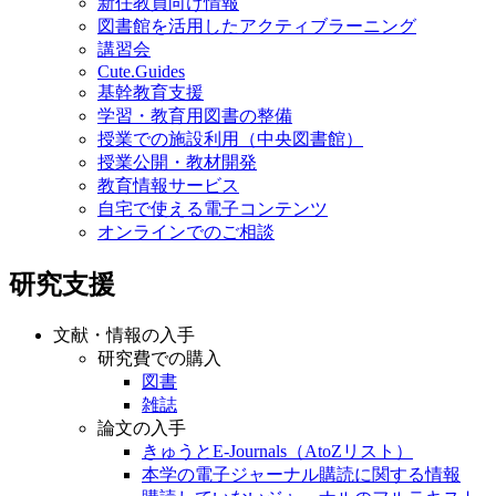
新任教員向け情報
図書館を活用したアクティブラーニング
講習会
Cute.Guides
基幹教育支援
学習・教育用図書の整備
授業での施設利用（中央図書館）
授業公開・教材開発
教育情報サービス
自宅で使える電子コンテンツ
オンラインでのご相談
研究支援
文献・情報の入手
研究費での購入
図書
雑誌
論文の入手
きゅうとE-Journals（AtoZリスト）
本学の電子ジャーナル購読に関する情報