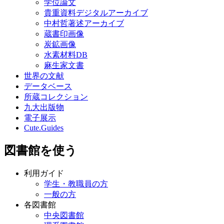
学位論文
貴重資料デジタルアーカイブ
中村哲著述アーカイブ
蔵書印画像
炭鉱画像
水素材料DB
麻生家文書
世界の文献
データベース
所蔵コレクション
九大出版物
電子展示
Cute.Guides
図書館を使う
利用ガイド
学生・教職員の方
一般の方
各図書館
中央図書館