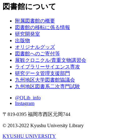
図書館について
附属図書館の概要
図書館の移転に係る情報
研究開発室
出版物
オリジナルグッズ
図書館へのご寄付等
展観クロニクル/貴重文物講習会
ライブラリーサイエンス専攻
研究データ管理支援部門
九州地区大学図書館協議会
九州地区図書系二次専門試験
@QLib_info
Instagram
〒819-0395 福岡市西区元岡744
© 2013-2022 Kyushu University Library
KYUSHU UNIVERSITY