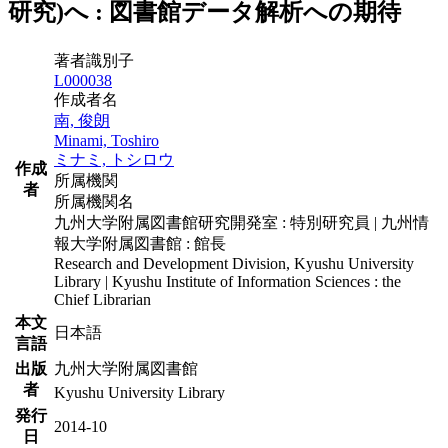
研究)へ : 図書館データ解析への期待
著者識別子
L000038
作成者名
南, 俊朗
Minami, Toshiro
ミナミ, トシロウ
作成
所属機関
者
所属機関名
九州大学附属図書館研究開発室 : 特別研究員 | 九州情
報大学附属図書館 : 館長
Research and Development Division, Kyushu University
Library | Kyushu Institute of Information Sciences : the
Chief Librarian
本文
日本語
言語
出版
九州大学附属図書館
者
Kyushu University Library
発行
2014-10
日