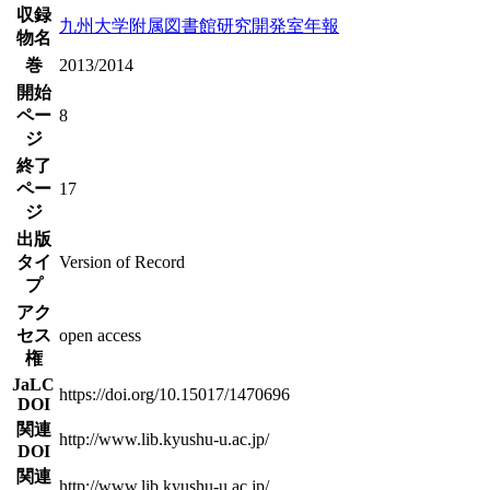
収録
九州大学附属図書館研究開発室年報
物名
巻
2013/2014
開始
ペー
8
ジ
終了
ペー
17
ジ
出版
タイ
Version of Record
プ
アク
セス
open access
権
JaLC
https://doi.org/10.15017/1470696
DOI
関連
http://www.lib.kyushu-u.ac.jp/
DOI
関連
http://www.lib.kyushu-u.ac.jp/