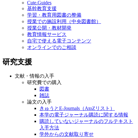
Cute.Guides
基幹教育支援
学習・教育用図書の整備
授業での施設利用（中央図書館）
授業公開・教材開発
教育情報サービス
自宅で使える電子コンテンツ
オンラインでのご相談
研究支援
文献・情報の入手
研究費での購入
図書
雑誌
論文の入手
きゅうとE-Journals（AtoZリスト）
本学の電子ジャーナル購読に関する情報
購読していないジャーナルのフルテキスト
入手方法
学外からの文献取り寄せ