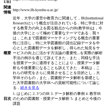
URI
関連
http://www.lib.kyushu-u.ac.jp/
情報
近年，大学の運営や教育力に関連して，IR(Institutional
Research)という概念が注目されている．特に学生に対
する教育力の向上を図る観点からのIR(教学IR)は，今
後の大学にとって極めて重要なテーマである．我々
は，これまで図書館マーケティングなる概念の重要
性に注目し，特に大学図書館の貸出記録データを中
心とした図書館データを解析し，得られた知見をサ
概要
ービスの向上に活かす方法論の重要性
...
を実際の解析
手法の例示を通じて訴えてきた．また，同様な手法
を授業データに適用することにより，授業データ解
析も今後重要になることも訴えてきた．本稿は，こ
れらの研究をさらに発展させることを目的とし，大
学IRそのもの，また，図書館データ解析を基礎とし
た大学図書館の大学IRへの貢献可能性について論じ
る．
続きを見る
1. はじめに 2. 3つのIR 3. データ解析の事例 4. 教学IR
目次
のための図書館・授業データ解析 5. まとめと今後の
課題