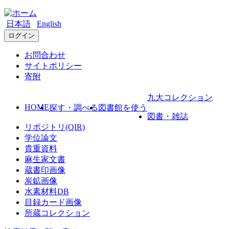
日本語
English
ログイン
お問合わせ
サイトポリシー
寄附
九大コレクション
HOME
探す・調べる
図書館を使う
図書・雑誌
リポジトリ(QIR)
学位論文
貴重資料
麻生家文書
蔵書印画像
炭鉱画像
水素材料DB
目録カード画像
所蔵コレクション