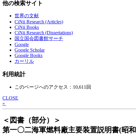
他の検索サイト
世界の文献
CiNii Research (Articles)
CiNii Books
CiNii Research (Dissertations)
国立国会図書館サーチ
Google
Google Scholar
Google Books
カーリル
利用統計
このページへのアクセス：10,611回
CLOSE
»
＜図書（部分）＞
第一〇二海軍燃料廠主要装置説明書(昭和