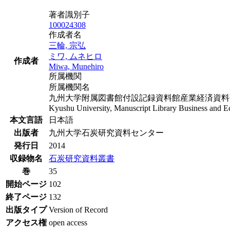
著者識別子
100024308
作成者名
三輪, 宗弘
ミワ, ムネヒロ
作成者
Miwa, Munehiro
所属機関
所属機関名
九州大学附属図書館付設記録資料館産業経済資料部
Kyushu University, Manuscript Library Business and Ec
本文言語
日本語
出版者
九州大学石炭研究資料センター
発行日
2014
収録物名
石炭研究資料叢書
巻
35
開始ページ
102
終了ページ
132
出版タイプ
Version of Record
アクセス権
open access