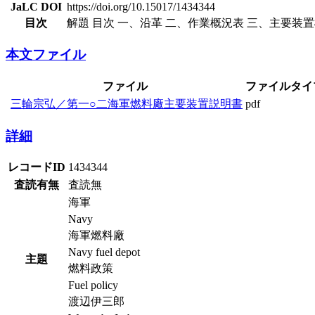
JaLC DOI
https://doi.org/10.15017/1434344
目次
解題 目次 一、沿革 二、作業概況表 三、主要装
本文ファイル
ファイル
ファイルタイ
三輪宗弘／第一○二海軍燃料廠主要装置説明書
pdf
詳細
レコードID
1434344
査読有無
査読無
海軍
Navy
海軍燃料廠
Navy fuel depot
主題
燃料政策
Fuel policy
渡辺伊三郎