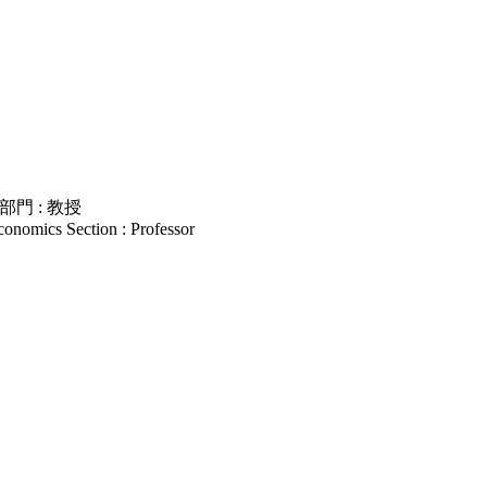
門 : 教授
onomics Section : Professor