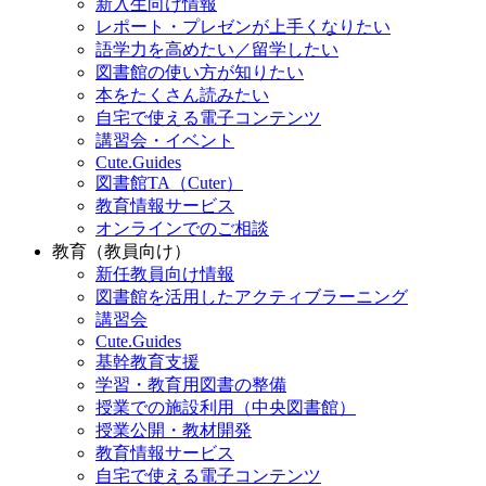
新入生向け情報
レポート・プレゼンが上手くなりたい
語学力を高めたい／留学したい
図書館の使い方が知りたい
本をたくさん読みたい
自宅で使える電子コンテンツ
講習会・イベント
Cute.Guides
図書館TA（Cuter）
教育情報サービス
オンラインでのご相談
教育（教員向け）
新任教員向け情報
図書館を活用したアクティブラーニング
講習会
Cute.Guides
基幹教育支援
学習・教育用図書の整備
授業での施設利用（中央図書館）
授業公開・教材開発
教育情報サービス
自宅で使える電子コンテンツ