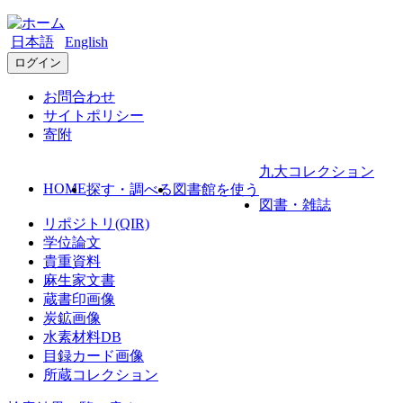
日本語
English
ログイン
お問合わせ
サイトポリシー
寄附
九大コレクション
HOME
探す・調べる
図書館を使う
図書・雑誌
リポジトリ(QIR)
学位論文
貴重資料
麻生家文書
蔵書印画像
炭鉱画像
水素材料DB
目録カード画像
所蔵コレクション