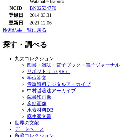
Watanabe Isaburo
NCID
BN02534770
登録日
2014.03.31
更新日
2021.12.06
検索結果一覧に戻る
探す・調べる
九大コレクション
図書・雑誌・電子ブック・電子ジャーナル
リポジトリ（QIR）
学位論文
貴重資料デジタルアーカイブ
中村哲著述アーカイブ
蔵書印画像
炭鉱画像
水素材料DB
麻生家文書
世界の文献
データベース
所蔵コレクション