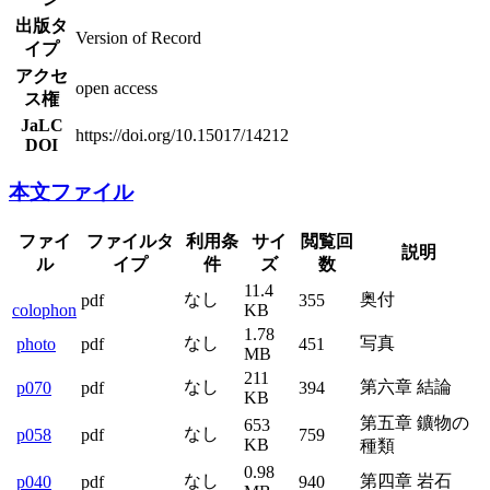
出版タ
Version of Record
イプ
アクセ
open access
ス権
JaLC
https://doi.org/10.15017/14212
DOI
本文ファイル
ファイ
ファイルタ
利用条
サイ
閲覧回
説明
ル
イプ
件
ズ
数
11.4
なし
奥付
pdf
355
colophon
KB
1.78
なし
写真
photo
pdf
451
MB
211
なし
第六章 結論
p070
pdf
394
KB
第五章 鑛物の
653
なし
p058
pdf
759
KB
種類
0.98
なし
第四章 岩石
p040
pdf
940