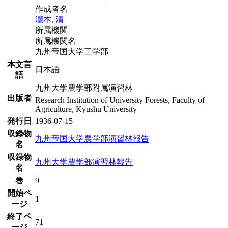
作成者名
瀧本, 清
所属機関
所属機関名
九州帝国大学工学部
本文言
日本語
語
九州大学農学部附属演習林
出版者
Research Institution of University Forests, Faculty of
Agriculture, Kyushu University
発行日
1936-07-15
収録物
九州帝国大学農学部演習林報告
名
収録物
九州大学農学部演習林報告
名
巻
9
開始ペ
1
ージ
終了ペ
71
ージ