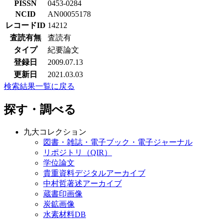
PISSN
0453-0284
NCID
AN00055178
レコードID
14212
査読有無
査読有
タイプ
紀要論文
登録日
2009.07.13
更新日
2021.03.03
検索結果一覧に戻る
探す・調べる
九大コレクション
図書・雑誌・電子ブック・電子ジャーナル
リポジトリ（QIR）
学位論文
貴重資料デジタルアーカイブ
中村哲著述アーカイブ
蔵書印画像
炭鉱画像
水素材料DB