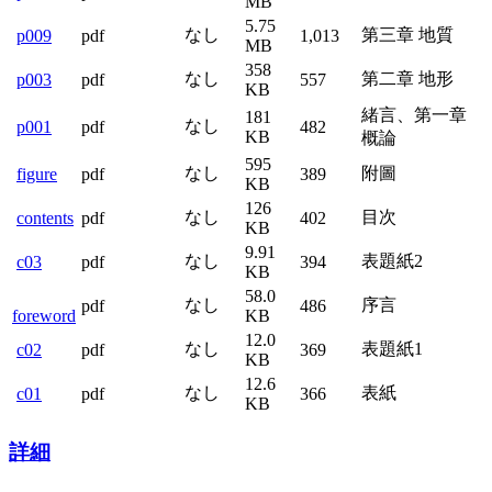
MB
5.75
なし
第三章 地質
p009
pdf
1,013
MB
358
なし
第二章 地形
p003
pdf
557
KB
緒言、第一章
181
なし
p001
pdf
482
KB
概論
595
なし
附圖
figure
pdf
389
KB
126
なし
目次
contents
pdf
402
KB
9.91
なし
表題紙2
c03
pdf
394
KB
58.0
なし
序言
pdf
486
foreword
KB
12.0
なし
表題紙1
c02
pdf
369
KB
12.6
なし
表紙
c01
pdf
366
KB
詳細