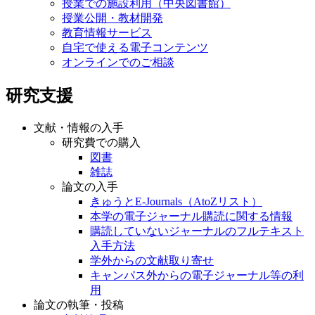
授業での施設利用（中央図書館）
授業公開・教材開発
教育情報サービス
自宅で使える電子コンテンツ
オンラインでのご相談
研究支援
文献・情報の入手
研究費での購入
図書
雑誌
論文の入手
きゅうとE-Journals（AtoZリスト）
本学の電子ジャーナル購読に関する情報
購読していないジャーナルのフルテキスト
入手方法
学外からの文献取り寄せ
キャンパス外からの電子ジャーナル等の利
用
論文の執筆・投稿