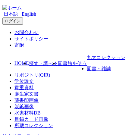
日本語
English
ログイン
お問合わせ
サイトポリシー
寄附
九大コレクション
HOME
探す・調べる
図書館を使う
図書・雑誌
リポジトリ(QIR)
学位論文
貴重資料
麻生家文書
蔵書印画像
炭鉱画像
水素材料DB
目録カード画像
所蔵コレクション