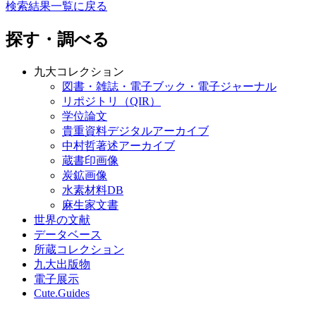
検索結果一覧に戻る
探す・調べる
九大コレクション
図書・雑誌・電子ブック・電子ジャーナル
リポジトリ（QIR）
学位論文
貴重資料デジタルアーカイブ
中村哲著述アーカイブ
蔵書印画像
炭鉱画像
水素材料DB
麻生家文書
世界の文献
データベース
所蔵コレクション
九大出版物
電子展示
Cute.Guides