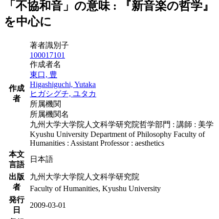
「不協和音」の意味 : 『新音楽の哲学』
を中心に
著者識別子
100017101
作成者名
東口, 豊
Higashiguchi, Yutaka
作成
ヒガシグチ, ユタカ
者
所属機関
所属機関名
九州大学大学院人文科学研究院哲学部門 : 講師 : 美学
Kyushu University Department of Philosophy Faculty of
Humanities : Assistant Professor : aesthetics
本文
日本語
言語
出版
九州大学大学院人文科学研究院
者
Faculty of Humanities, Kyushu University
発行
2009-03-01
日