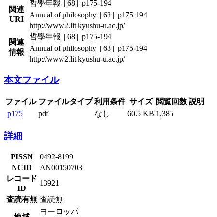
哲學年報 || 68 || p175-194
関連
Annual of philosophy || 68 || p175-194
URI
http://www2.lit.kyushu-u.ac.jp/
哲學年報 || 68 || p175-194
関連
Annual of philosophy || 68 || p175-194
情報
http://www2.lit.kyushu-u.ac.jp/
本文ファイル
ファイル
ファイルタイプ
利用条件
サイズ
閲覧回数
説明
p175
pdf
なし
60.5 KB
1,385
詳細
PISSN
0492-8199
NCID
AN00150703
レコード
13921
ID
査読有無
査読無
ヨーロッパ
地域