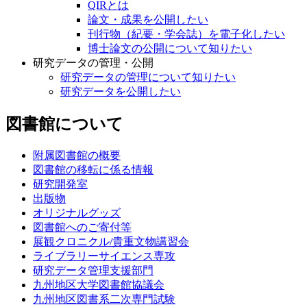
QIRとは
論文・成果を公開したい
刊行物（紀要・学会誌）を電子化したい
博士論文の公開について知りたい
研究データの管理・公開
研究データの管理について知りたい
研究データを公開したい
図書館について
附属図書館の概要
図書館の移転に係る情報
研究開発室
出版物
オリジナルグッズ
図書館へのご寄付等
展観クロニクル/貴重文物講習会
ライブラリーサイエンス専攻
研究データ管理支援部門
九州地区大学図書館協議会
九州地区図書系二次専門試験