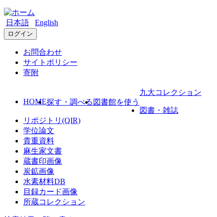
日本語
English
ログイン
お問合わせ
サイトポリシー
寄附
九大コレクション
HOME
探す・調べる
図書館を使う
図書・雑誌
リポジトリ(QIR)
学位論文
貴重資料
麻生家文書
蔵書印画像
炭鉱画像
水素材料DB
目録カード画像
所蔵コレクション