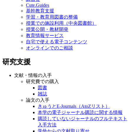
Cute.Guides
基幹教育支援
学習・教育用図書の整備
授業での施設利用（中央図書館）
授業公開・教材開発
教育情報サービス
自宅で使える電子コンテンツ
オンラインでのご相談
研究支援
文献・情報の入手
研究費での購入
図書
雑誌
論文の入手
きゅうとE-Journals（AtoZリスト）
本学の電子ジャーナル購読に関する情報
購読していないジャーナルのフルテキスト
入手方法
学外からの文献取り寄せ