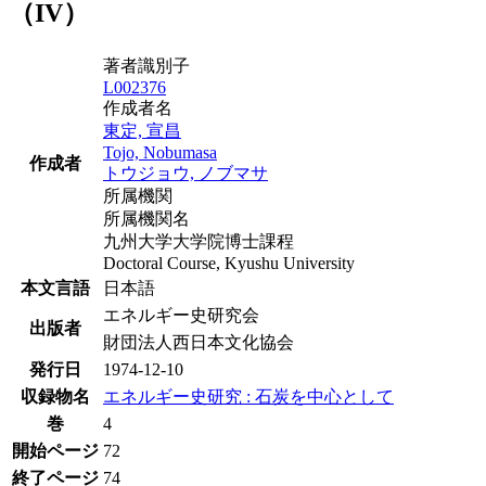
（IV）
著者識別子
L002376
作成者名
東定, 宣昌
Tojo, Nobumasa
作成者
トウジョウ, ノブマサ
所属機関
所属機関名
九州大学大学院博士課程
Doctoral Course, Kyushu University
本文言語
日本語
エネルギー史研究会
出版者
財団法人西日本文化協会
発行日
1974-12-10
収録物名
エネルギー史研究 : 石炭を中心として
巻
4
開始ページ
72
終了ページ
74