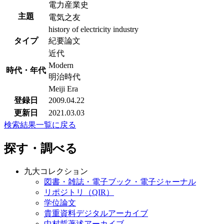
電力産業史
主題
電気之友
history of electricity industry
タイプ
紀要論文
近代
Modern
時代・年代
明治時代
Meiji Era
登録日
2009.04.22
更新日
2021.03.03
検索結果一覧に戻る
探す・調べる
九大コレクション
図書・雑誌・電子ブック・電子ジャーナル
リポジトリ（QIR）
学位論文
貴重資料デジタルアーカイブ
中村哲著述アーカイブ