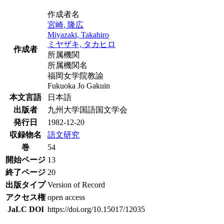
作成者名
宮崎, 隆広
Miyazaki, Takahiro
ミヤザキ, タカヒロ
作成者
所属機関
所属機関名
福岡女学院教諭
Fukuoka Jo Gakuin
本文言語
日本語
出版者
九州大学国語国文学会
発行日
1982-12-20
収録物名
語文研究
巻
54
開始ページ
13
終了ページ
20
出版タイプ
Version of Record
アクセス権
open access
JaLC DOI
https://doi.org/10.15017/12035