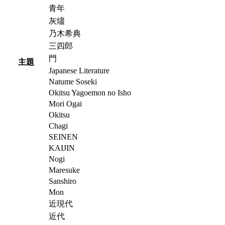
青年
灰燼
乃木希典
三四郎
門
主題
Japanese Literature
Natume Soseki
Okitsu Yagoemon no Isho
Mori Ogai
Okitsu
Chagi
SEINEN
KAIJIN
Nogi
Maresuke
Sanshiro
Mon
近現代
近代