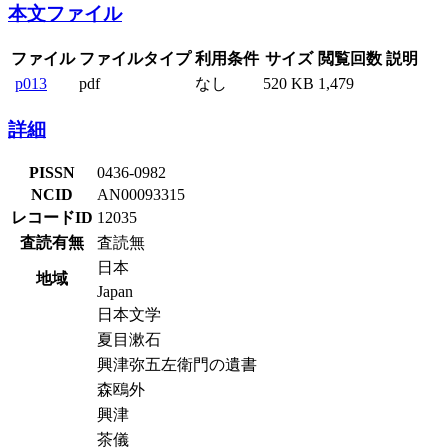
本文ファイル
ファイル
ファイルタイプ
利用条件
サイズ
閲覧回数
説明
p013
pdf
なし
520 KB
1,479
詳細
PISSN
0436-0982
NCID
AN00093315
レコードID
12035
査読有無
査読無
日本
地域
Japan
日本文学
夏目漱石
興津弥五左衛門の遺書
森鴎外
興津
茶儀