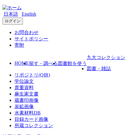
日本語
English
ログイン
お問合わせ
サイトポリシー
寄附
九大コレクション
HOME
探す・調べる
図書館を使う
図書・雑誌
リポジトリ(QIR)
学位論文
貴重資料
麻生家文書
蔵書印画像
炭鉱画像
水素材料DB
目録カード画像
所蔵コレクション