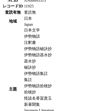
NCID
AN00093315
レコードID
11925
査読有無
査読無
日本
地域
Japan
日本文学
伊勢物語
注釈書
伊勢物語秘訣抄
伊勢物語器水抄
器水抄
秘訣抄
伊勢物語集註
集註
伊勢物語拾穂抄
主題
拾穂抄
怪談名香冨貴玉
新著聞集
Japanese Literature