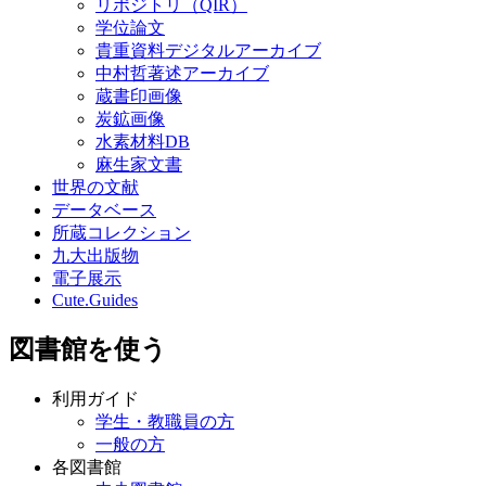
リポジトリ（QIR）
学位論文
貴重資料デジタルアーカイブ
中村哲著述アーカイブ
蔵書印画像
炭鉱画像
水素材料DB
麻生家文書
世界の文献
データベース
所蔵コレクション
九大出版物
電子展示
Cute.Guides
図書館を使う
利用ガイド
学生・教職員の方
一般の方
各図書館