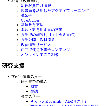
教育（教員向け）
新任教員向け情報
図書館を活用したアクティブラーニング
講習会
Cute.Guides
基幹教育支援
学習・教育用図書の整備
授業での施設利用（中央図書館）
授業公開・教材開発
教育情報サービス
自宅で使える電子コンテンツ
オンラインでのご相談
研究支援
文献・情報の入手
研究費での購入
図書
雑誌
論文の入手
きゅうとE-Journals（AtoZリスト）