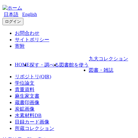
日本語
English
ログイン
お問合わせ
サイトポリシー
寄附
九大コレクション
HOME
探す・調べる
図書館を使う
図書・雑誌
リポジトリ(QIR)
学位論文
貴重資料
麻生家文書
蔵書印画像
炭鉱画像
水素材料DB
目録カード画像
所蔵コレクション