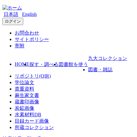
日本語
English
ログイン
お問合わせ
サイトポリシー
寄附
九大コレクション
HOME
探す・調べる
図書館を使う
図書・雑誌
リポジトリ(QIR)
学位論文
貴重資料
麻生家文書
蔵書印画像
炭鉱画像
水素材料DB
目録カード画像
所蔵コレクション