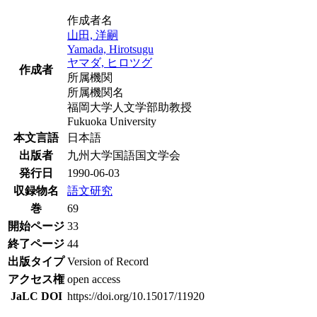
作成者名
山田, 洋嗣
Yamada, Hirotsugu
ヤマダ, ヒロツグ
作成者
所属機関
所属機関名
福岡大学人文学部助教授
Fukuoka University
本文言語
日本語
出版者
九州大学国語国文学会
発行日
1990-06-03
収録物名
語文研究
巻
69
開始ページ
33
終了ページ
44
出版タイプ
Version of Record
アクセス権
open access
JaLC DOI
https://doi.org/10.15017/11920