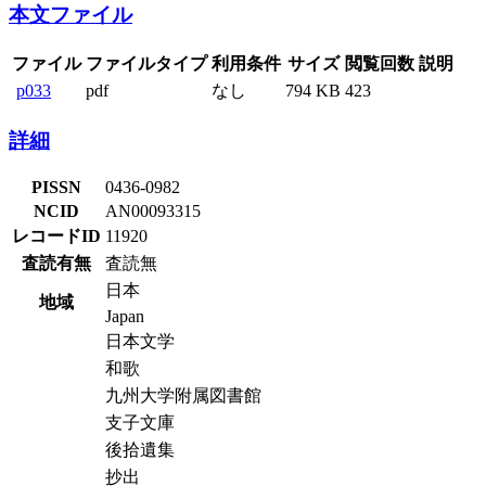
本文ファイル
ファイル
ファイルタイプ
利用条件
サイズ
閲覧回数
説明
p033
pdf
なし
794 KB
423
詳細
PISSN
0436-0982
NCID
AN00093315
レコードID
11920
査読有無
査読無
日本
地域
Japan
日本文学
和歌
九州大学附属図書館
支子文庫
後拾遺集
抄出