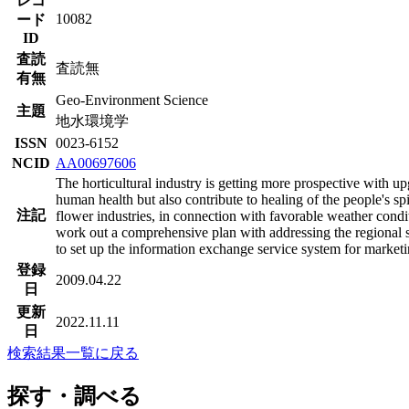
レコ
10082
ード
ID
査読
査読無
有無
Geo-Environment Science
主題
地水環境学
ISSN
0023-6152
NCID
AA00697606
The horticultural industry is getting more prospective with u
human health but also contribute to healing of the people's sp
注記
flower industries, in connection with favorable weather condit
work out a comprehensive plan with addressing the regional spe
to set up the information exchange service system for marketi
登録
2009.04.22
日
更新
2022.11.11
日
検索結果一覧に戻る
探す・調べる