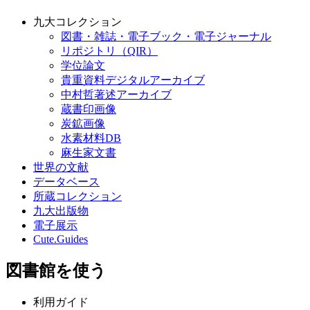
九大コレクション
図書・雑誌・電子ブック・電子ジャーナル
リポジトリ（QIR）
学位論文
貴重資料デジタルアーカイブ
中村哲著述アーカイブ
蔵書印画像
炭鉱画像
水素材料DB
麻生家文書
世界の文献
データベース
所蔵コレクション
九大出版物
電子展示
Cute.Guides
図書館を使う
利用ガイド