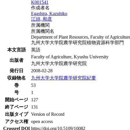
K001541
作成者名
Egashira, Kazuhiko
江頭, 和彦
所属機関
所属機関名
Department of Plant Resources, Faculty of Agricultur
九州大学大学院農学研究院植物資源科学部門
本文言語
英語
Faculty of Agriculture, Kyushu University
出版者
九州大学大学院農学研究院
発行日
2008-02-28
収録物名
九州大学大学院農学研究院紀要
巻
53
号
1
開始ページ
127
終了ページ
131
出版タイプ
Version of Record
アクセス権
open access
Crossref DOI
https://doi.org/10.5109/10082