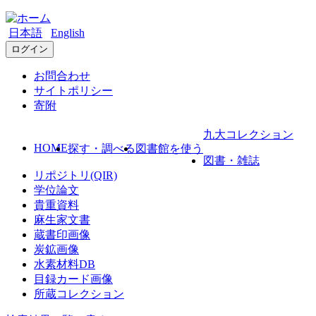
日本語
English
ログイン
お問合わせ
サイトポリシー
寄附
九大コレクション
HOME
探す・調べる
図書館を使う
図書・雑誌
リポジトリ(QIR)
学位論文
貴重資料
麻生家文書
蔵書印画像
炭鉱画像
水素材料DB
目録カード画像
所蔵コレクション