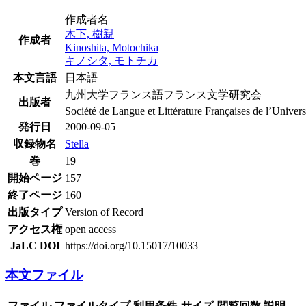
作成者名
木下, 樹親
作成者
Kinoshita, Motochika
キノシタ, モトチカ
本文言語
日本語
九州大学フランス語フランス文学研究会
出版者
Société de Langue et Littérature Françaises de l’Univer
発行日
2000-09-05
収録物名
Stella
巻
19
開始ページ
157
終了ページ
160
出版タイプ
Version of Record
アクセス権
open access
JaLC DOI
https://doi.org/10.15017/10033
本文ファイル
ファイル
ファイルタイプ
利用条件
サイズ
閲覧回数
説明