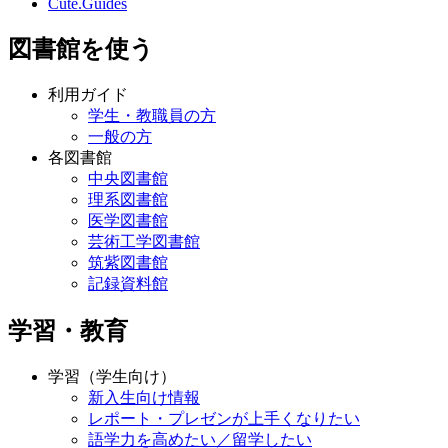
Cute.Guides
図書館を使う
利用ガイド
学生・教職員の方
一般の方
各図書館
中央図書館
理系図書館
医学図書館
芸術工学図書館
筑紫図書館
記録資料館
学習・教育
学習（学生向け）
新入生向け情報
レポート・プレゼンが上手くなりたい
語学力を高めたい／留学したい