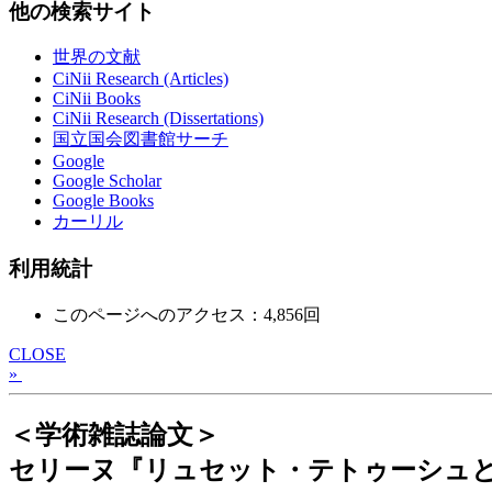
他の検索サイト
世界の文献
CiNii Research (Articles)
CiNii Books
CiNii Research (Dissertations)
国立国会図書館サーチ
Google
Google Scholar
Google Books
カーリル
利用統計
このページへのアクセス：4,856回
CLOSE
»
＜学術雑誌論文＞
セリーヌ『リュセット・テトゥーシュ