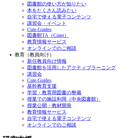
図書館の使い方が知りたい
本をたくさん読みたい
自宅で使える電子コンテンツ
講習会・イベント
Cute.Guides
図書館TA（Cuter）
教育情報サービス
オンラインでのご相談
教育（教員向け）
新任教員向け情報
図書館を活用したアクティブラーニング
講習会
Cute.Guides
基幹教育支援
学習・教育用図書の整備
授業での施設利用（中央図書館）
授業公開・教材開発
教育情報サービス
自宅で使える電子コンテンツ
オンラインでのご相談