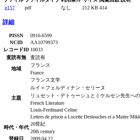
p157
pdf
なし
212 KB
414
詳細
PISSN
0916-6599
NCID
AA10799373
レコードID
10033
査読有無
査読有
フランス
地域
France
フランス文学
ルイ＝フェルディナン・セリーヌ
リュセット・デトゥーシュとミケルセン先生へ
主題
French Literature
Louis-Ferdinand Celine
Letters de prison a Lucette Destouches et a Maitre Mi
20世紀
時代・年代
20th century
登録日
2009.04.22