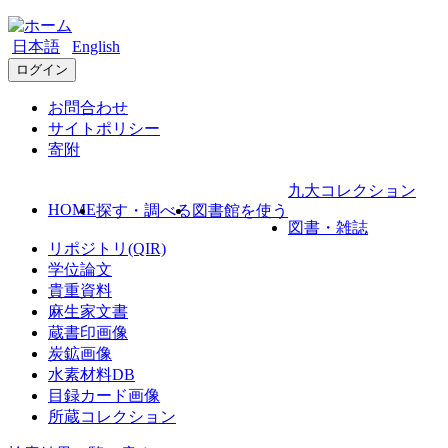
日本語
English
ログイン
お問合わせ
サイトポリシー
寄附
九大コレクション
HOME
探す・調べる
図書館を使う
図書・雑誌
リポジトリ(QIR)
学位論文
貴重資料
麻生家文書
蔵書印画像
炭鉱画像
水素材料DB
目録カード画像
所蔵コレクション