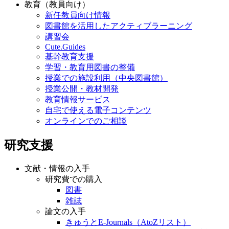
教育（教員向け）
新任教員向け情報
図書館を活用したアクティブラーニング
講習会
Cute.Guides
基幹教育支援
学習・教育用図書の整備
授業での施設利用（中央図書館）
授業公開・教材開発
教育情報サービス
自宅で使える電子コンテンツ
オンラインでのご相談
研究支援
文献・情報の入手
研究費での購入
図書
雑誌
論文の入手
きゅうとE-Journals（AtoZリスト）