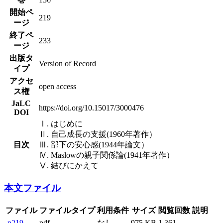
開始ペ
219
ージ
終了ペ
233
ージ
出版タ
Version of Record
イプ
アクセ
open access
ス権
JaLC
https://doi.org/10.15017/3000476
DOI
Ⅰ. はじめに
Ⅱ. 自己成長の支援(1960年著作）
目次
Ⅲ. 部下の安心感(1944年論文）
Ⅳ. Maslowの親子関係論(1941年著作）
Ⅴ. 結びにかえて
本文ファイル
ファイル
ファイルタイプ
利用条件
サイズ
閲覧回数
説明
p219
pdf
なし
975 KB
1,361