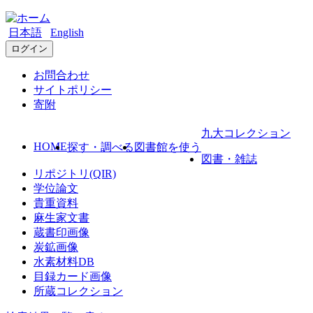
日本語
English
ログイン
お問合わせ
サイトポリシー
寄附
九大コレクション
HOME
探す・調べる
図書館を使う
図書・雑誌
リポジトリ(QIR)
学位論文
貴重資料
麻生家文書
蔵書印画像
炭鉱画像
水素材料DB
目録カード画像
所蔵コレクション