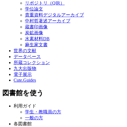
リポジトリ（QIR）
学位論文
貴重資料デジタルアーカイブ
中村哲著述アーカイブ
蔵書印画像
炭鉱画像
水素材料DB
麻生家文書
世界の文献
データベース
所蔵コレクション
九大出版物
電子展示
Cute.Guides
図書館を使う
利用ガイド
学生・教職員の方
一般の方
各図書館