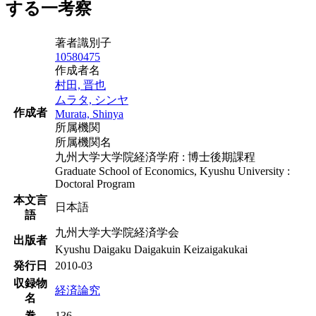
する一考察
著者識別子
10580475
作成者名
村田, 晋也
ムラタ, シンヤ
作成者
Murata, Shinya
所属機関
所属機関名
九州大学大学院経済学府 : 博士後期課程
Graduate School of Economics, Kyushu University :
Doctoral Program
本文言
日本語
語
九州大学大学院経済学会
出版者
Kyushu Daigaku Daigakuin Keizaigakukai
発行日
2010-03
収録物
経済論究
名
巻
136