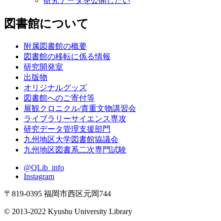
研究データを公開したい
図書館について
附属図書館の概要
図書館の移転に係る情報
研究開発室
出版物
オリジナルグッズ
図書館へのご寄付等
展観クロニクル/貴重文物講習会
ライブラリーサイエンス専攻
研究データ管理支援部門
九州地区大学図書館協議会
九州地区図書系二次専門試験
@QLib_info
Instagram
〒819-0395 福岡市西区元岡744
© 2013-2022 Kyushu University Library