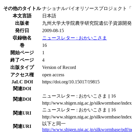
その他のタイトル
ナショナルバイオリソースプロジェクト「
本文言語
日本語
出版者
九州大学大学院農学研究院遺伝子資源開発
発行日
2009-08-15
収録物名
ニュースレター : おかいこさま
巻
16
開始ページ
1
終了ページ
4
出版タイプ
Version of Record
アクセス権
open access
JaLC DOI
https://doi.org/10.15017/19815
関連DOI
ニュースレター : おかいこさま || 16
関連DOI
http://www.shigen.nig.ac.jp/silkwormbase/index
ニュースレター : おかいこさま || 16
関連URI
http://www.shigen.nig.ac.jp/silkwormbase/index
以下と同一
関連URI
http://www.shigen.nig.ac.jp/silkwormbase/pdf/