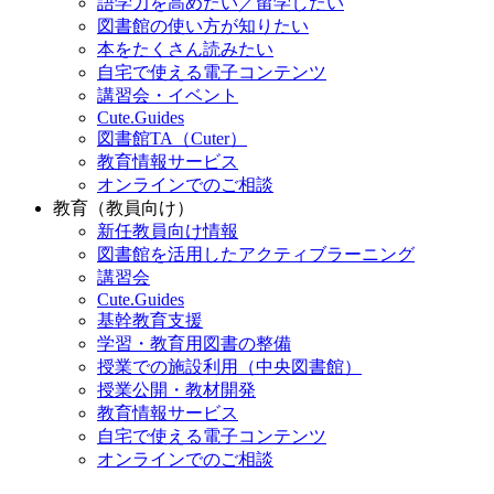
語学力を高めたい／留学したい
図書館の使い方が知りたい
本をたくさん読みたい
自宅で使える電子コンテンツ
講習会・イベント
Cute.Guides
図書館TA（Cuter）
教育情報サービス
オンラインでのご相談
教育（教員向け）
新任教員向け情報
図書館を活用したアクティブラーニング
講習会
Cute.Guides
基幹教育支援
学習・教育用図書の整備
授業での施設利用（中央図書館）
授業公開・教材開発
教育情報サービス
自宅で使える電子コンテンツ
オンラインでのご相談