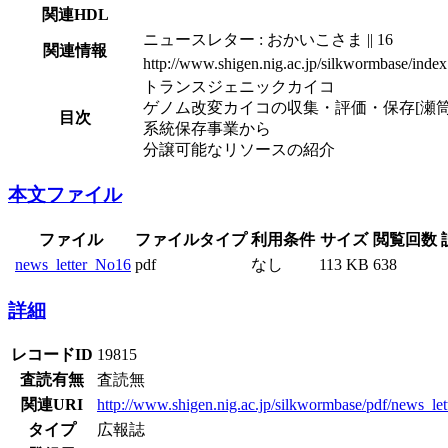
関連HDL
ニュースレター : おかいこさま || 16
関連情報
http://www.shigen.nig.ac.jp/silkwormbase/index
トランスジェニックカイコ
ゲノム改変カイコの収集・評価・保存[瀬筒
目次
系統保存事業から
分譲可能なリソースの紹介
本文ファイル
ファイル
ファイルタイプ
利用条件
サイズ
閲覧回数
news_letter_No16
pdf
なし
113 KB
638
詳細
レコードID
19815
査読有無
査読無
関連URI
http://www.shigen.nig.ac.jp/silkwormbase/pdf/news_le
タイプ
広報誌