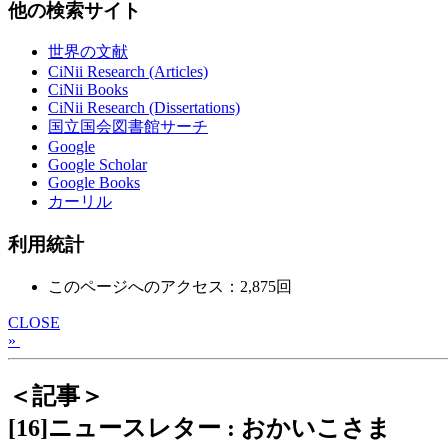
他の検索サイト
世界の文献
CiNii Research (Articles)
CiNii Books
CiNii Research (Dissertations)
国立国会図書館サーチ
Google
Google Scholar
Google Books
カーリル
利用統計
このページへのアクセス：2,875回
CLOSE
»
＜記事＞
[16]ニュースレター : おかいこさま