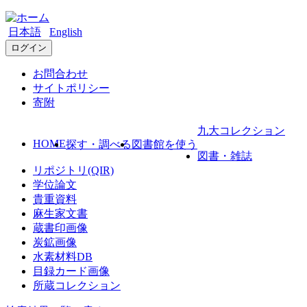
日本語
English
ログイン
お問合わせ
サイトポリシー
寄附
九大コレクション
HOME
探す・調べる
図書館を使う
図書・雑誌
リポジトリ(QIR)
学位論文
貴重資料
麻生家文書
蔵書印画像
炭鉱画像
水素材料DB
目録カード画像
所蔵コレクション