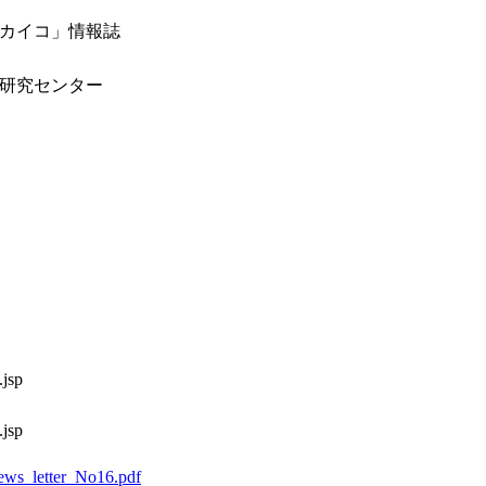
カイコ」情報誌
研究センター
.jsp
.jsp
news_letter_No16.pdf