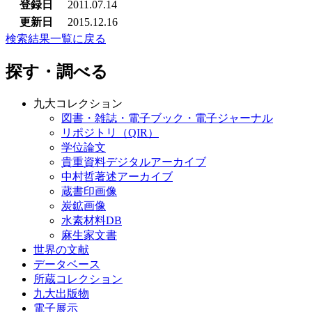
登録日
2011.07.14
更新日
2015.12.16
検索結果一覧に戻る
探す・調べる
九大コレクション
図書・雑誌・電子ブック・電子ジャーナル
リポジトリ（QIR）
学位論文
貴重資料デジタルアーカイブ
中村哲著述アーカイブ
蔵書印画像
炭鉱画像
水素材料DB
麻生家文書
世界の文献
データベース
所蔵コレクション
九大出版物
電子展示