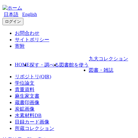
日本語
English
ログイン
お問合わせ
サイトポリシー
寄附
九大コレクション
HOME
探す・調べる
図書館を使う
図書・雑誌
リポジトリ(QIR)
学位論文
貴重資料
麻生家文書
蔵書印画像
炭鉱画像
水素材料DB
目録カード画像
所蔵コレクション