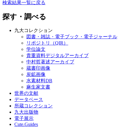
検索結果一覧に戻る
探す・調べる
九大コレクション
図書・雑誌・電子ブック・電子ジャーナル
リポジトリ（QIR）
学位論文
貴重資料デジタルアーカイブ
中村哲著述アーカイブ
蔵書印画像
炭鉱画像
水素材料DB
麻生家文書
世界の文献
データベース
所蔵コレクション
九大出版物
電子展示
Cute.Guides