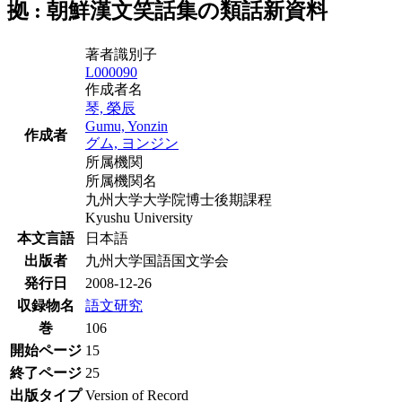
拠 : 朝鮮漢文笑話集の類話新資料
著者識別子
L000090
作成者名
琴, 榮辰
Gumu, Yonzin
作成者
グム, ヨンジン
所属機関
所属機関名
九州大学大学院博士後期課程
Kyushu University
本文言語
日本語
出版者
九州大学国語国文学会
発行日
2008-12-26
収録物名
語文研究
巻
106
開始ページ
15
終了ページ
25
出版タイプ
Version of Record