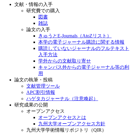
文献・情報の入手
研究費での購入
図書
雑誌
論文の入手
きゅうとE-Journals（AtoZリスト）
本学の電子ジャーナル購読に関する情報
購読していないジャーナルのフルテキスト
入手方法
学外からの文献取り寄せ
キャンパス外からの電子ジャーナル等の利
用
論文の執筆・投稿
文献管理ツール
APC割引情報
ハゲタカジャーナル（注意喚起）
研究成果の公開
オープンアクセス
オープンアクセスとは
九州大学オープンアクセス方針
九州大学学術情報リポジトリ（QIR）