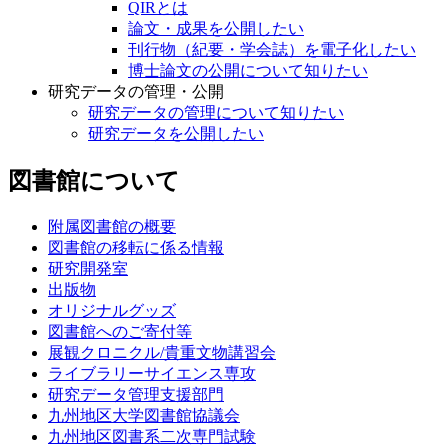
QIRとは
論文・成果を公開したい
刊行物（紀要・学会誌）を電子化したい
博士論文の公開について知りたい
研究データの管理・公開
研究データの管理について知りたい
研究データを公開したい
図書館について
附属図書館の概要
図書館の移転に係る情報
研究開発室
出版物
オリジナルグッズ
図書館へのご寄付等
展観クロニクル/貴重文物講習会
ライブラリーサイエンス専攻
研究データ管理支援部門
九州地区大学図書館協議会
九州地区図書系二次専門試験