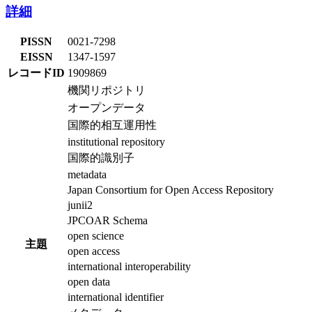
詳細
PISSN
0021-7298
EISSN
1347-1597
レコードID
1909869
機関リポジトリ
オープンデータ
国際的相互運用性
institutional repository
国際的識別子
metadata
Japan Consortium for Open Access Repository
junii2
JPCOAR Schema
open science
主題
open access
international interoperability
open data
international identifier