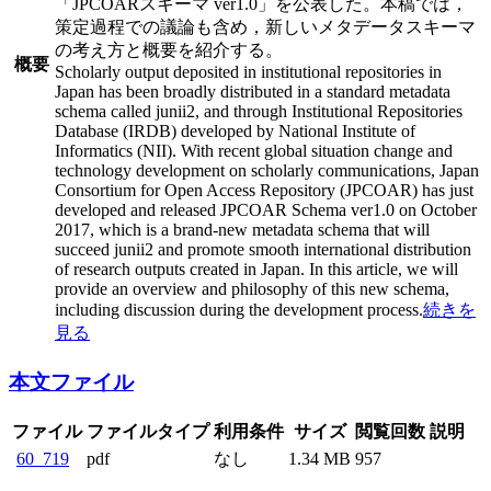
「JPCOARスキーマ ver1.0」を公表した。本稿では，
策定過程での議論も含め，新しいメタデータスキーマ
の考え方と概要を紹介する。
概要
Scholarly output deposited in institutional repositories in
Japan has been broadly distributed in a standard metadata
schema called junii2, and through Institutional Repositories
Database (IRDB) developed by National Institute of
Informatics (NII). With recent global situation change and
technology development on scholarly communications, Japan
Consortium for Open Access Repository (JPCOAR) has just
developed and released JPCOAR Schema ver1.0 on October
2017, which is a brand-new metadata schema that will
succeed junii2 and promote smooth international distribution
of research outputs created in Japan. In this article, we will
provide an overview and philosophy of this new schema,
including discussion during the development process.
続きを
見る
本文ファイル
ファイル
ファイルタイプ
利用条件
サイズ
閲覧回数
説明
60_719
pdf
なし
1.34 MB
957