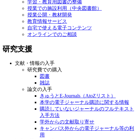
学習・教育用図書の整備
授業での施設利用（中央図書館）
授業公開・教材開発
教育情報サービス
自宅で使える電子コンテンツ
オンラインでのご相談
研究支援
文献・情報の入手
研究費での購入
図書
雑誌
論文の入手
きゅうとE-Journals（AtoZリスト）
本学の電子ジャーナル購読に関する情報
購読していないジャーナルのフルテキスト
入手方法
学外からの文献取り寄せ
キャンパス外からの電子ジャーナル等の利
用