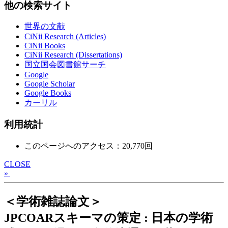
他の検索サイト
世界の文献
CiNii Research (Articles)
CiNii Books
CiNii Research (Dissertations)
国立国会図書館サーチ
Google
Google Scholar
Google Books
カーリル
利用統計
このページへのアクセス：20,770回
CLOSE
»
＜学術雑誌論文＞
JPCOARスキーマの策定 : 日本の学術