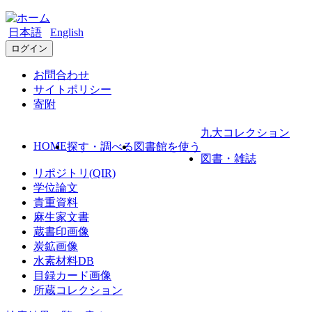
日本語
English
ログイン
お問合わせ
サイトポリシー
寄附
九大コレクション
HOME
探す・調べる
図書館を使う
図書・雑誌
リポジトリ(QIR)
学位論文
貴重資料
麻生家文書
蔵書印画像
炭鉱画像
水素材料DB
目録カード画像
所蔵コレクション