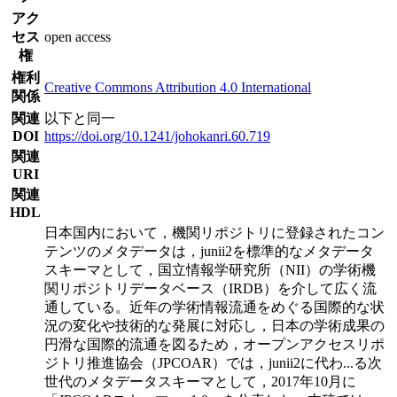
アク
セス
open access
権
権利
Creative Commons Attribution 4.0 International
関係
関連
以下と同一
DOI
https://doi.org/10.1241/johokanri.60.719
関連
URI
関連
HDL
日本国内において，機関リポジトリに登録されたコン
テンツのメタデータは，junii2を標準的なメタデータ
スキーマとして，国立情報学研究所（NII）の学術機
関リポジトリデータベース（IRDB）を介して広く流
通している。近年の学術情報流通をめぐる国際的な状
況の変化や技術的な発展に対応し，日本の学術成果の
円滑な国際的流通を図るため，オープンアクセスリポ
ジトリ推進協会（JPCOAR）では，junii2に代わ
...
る次
世代のメタデータスキーマとして，2017年10月に