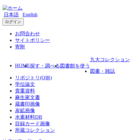
日本語
English
ログイン
お問合わせ
サイトポリシー
寄附
九大コレクション
HOME
探す・調べる
図書館を使う
図書・雑誌
リポジトリ(QIR)
学位論文
貴重資料
麻生家文書
蔵書印画像
炭鉱画像
水素材料DB
目録カード画像
所蔵コレクション