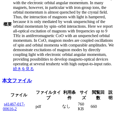
with the electronic orbital angular momentum. In many
magnets, however, in particular with iron-group ions, the
orbital momentum is almost quenched by the crystal field.
Thus, the interaction of magnons with light is hampered,
because it is only mediated by weak unquenching of the
概要
orbital momentum by spin–orbit interactions. Here we report
all-optical excitation of magnons with frequencies up to 9
THz in antiferromagnetic CoO with an unquenched orbital
momentum. In CoO, magnon modes are coupled oscillations
of spin and orbital momenta with comparable amplitudes. We
demonstrate excitations of magnon modes by directly
coupling light with electronic orbital angular momentum,
providing possibilities to develop magneto-optical devices
operating at several terahertz with high output-to-input ratio.
続きを見る
本文ファイル
ファイルタイ
利用条
サイ
閲覧回
説
ファイル
プ
件
ズ
数
明
s41467-017-
760
なし
pdf
660
00616-2
KB