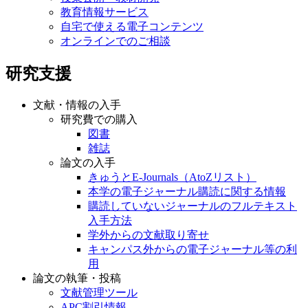
教育情報サービス
自宅で使える電子コンテンツ
オンラインでのご相談
研究支援
文献・情報の入手
研究費での購入
図書
雑誌
論文の入手
きゅうとE-Journals（AtoZリスト）
本学の電子ジャーナル購読に関する情報
購読していないジャーナルのフルテキスト
入手方法
学外からの文献取り寄せ
キャンパス外からの電子ジャーナル等の利
用
論文の執筆・投稿
文献管理ツール
APC割引情報