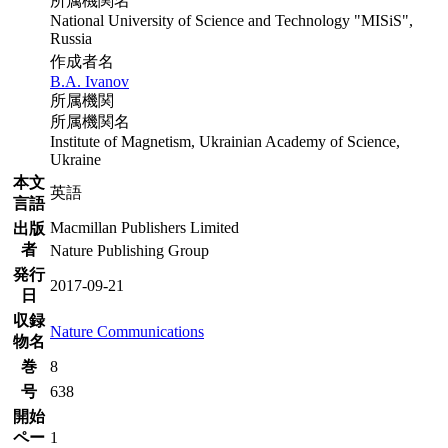
所属機関名
National University of Science and Technology "MISiS",
Russia
作成者名
B.A. Ivanov
所属機関
所属機関名
Institute of Magnetism, Ukrainian Academy of Science,
Ukraine
本文
英語
言語
Macmillan Publishers Limited
出版
者
Nature Publishing Group
発行
2017-09-21
日
収録
Nature Communications
物名
巻
8
号
638
開始
ペー
1