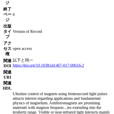
ジ
終了
ペー
6
ジ
出版
タイ
Version of Record
プ
アク
セス
open access
権
以下と同一
関連
https://doi.org/10.1038/s41467-017-00616-2
DOI
関連
URI
関連
HDL
Ultrafast control of magnets using femtosecond light pulses
attracts interest regarding applications and fundamental
physics of magnetism. Antiferromagnets are promising
materials with magnon frequenc
...
ies extending into the
terahertz range. Visible or near-infrared light interacts mainly