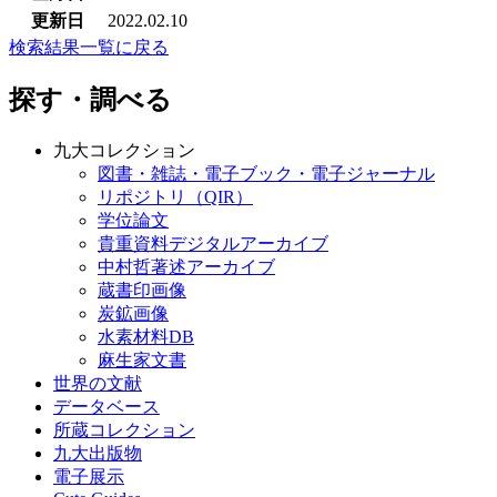
更新日
2022.02.10
検索結果一覧に戻る
探す・調べる
九大コレクション
図書・雑誌・電子ブック・電子ジャーナル
リポジトリ（QIR）
学位論文
貴重資料デジタルアーカイブ
中村哲著述アーカイブ
蔵書印画像
炭鉱画像
水素材料DB
麻生家文書
世界の文献
データベース
所蔵コレクション
九大出版物
電子展示