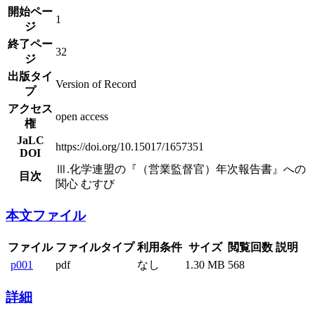
開始ペー
1
ジ
終了ペー
32
ジ
出版タイ
Version of Record
プ
アクセス
open access
権
JaLC
https://doi.org/10.15017/1657351
DOI
Ⅲ.化学連盟の『（営業監督官）年次報告書』への
目次
関心 むすび
本文ファイル
ファイル
ファイルタイプ
利用条件
サイズ
閲覧回数
説明
p001
pdf
なし
1.30 MB
568
詳細