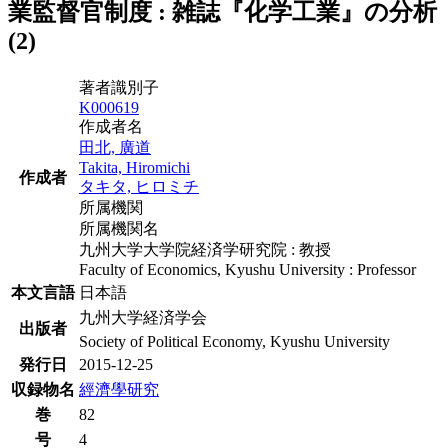
業監督官制度 : 雑誌『化学工業』の分析
(2)
著者識別子
K000619
作成者名
田北, 廣道
Takita, Hiromichi
作成者
タキタ, ヒロミチ
所属機関
所属機関名
九州大学大学院経済学研究院 : 教授
Faculty of Economics, Kyushu University : Professor
本文言語
日本語
九州大学経済学会
出版者
Society of Political Economy, Kyushu University
発行日
2015-12-25
収録物名
經濟學研究
巻
82
号
4