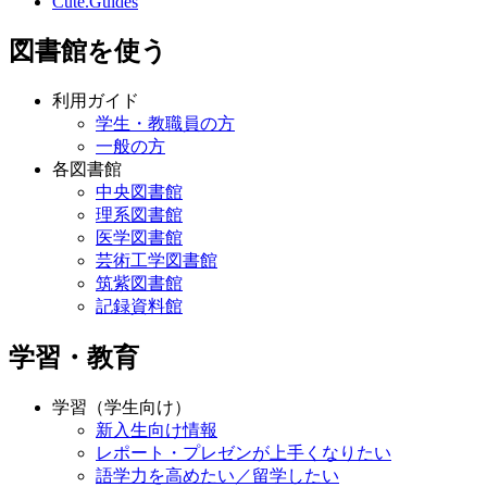
Cute.Guides
図書館を使う
利用ガイド
学生・教職員の方
一般の方
各図書館
中央図書館
理系図書館
医学図書館
芸術工学図書館
筑紫図書館
記録資料館
学習・教育
学習（学生向け）
新入生向け情報
レポート・プレゼンが上手くなりたい
語学力を高めたい／留学したい