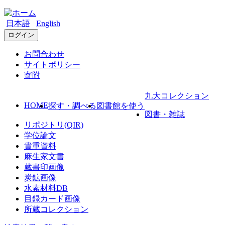
日本語
English
ログイン
お問合わせ
サイトポリシー
寄附
九大コレクション
HOME
探す・調べる
図書館を使う
図書・雑誌
リポジトリ(QIR)
学位論文
貴重資料
麻生家文書
蔵書印画像
炭鉱画像
水素材料DB
目録カード画像
所蔵コレクション