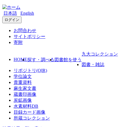
日本語
English
ログイン
お問合わせ
サイトポリシー
寄附
九大コレクション
HOME
探す・調べる
図書館を使う
図書・雑誌
リポジトリ(QIR)
学位論文
貴重資料
麻生家文書
蔵書印画像
炭鉱画像
水素材料DB
目録カード画像
所蔵コレクション