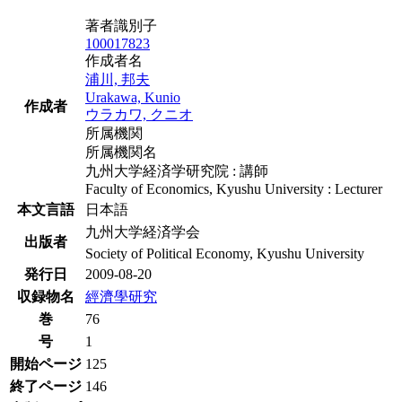
著者識別子
100017823
作成者名
浦川, 邦夫
Urakawa, Kunio
作成者
ウラカワ, クニオ
所属機関
所属機関名
九州大学経済学研究院 : 講師
Faculty of Economics, Kyushu University : Lecturer
本文言語
日本語
九州大学経済学会
出版者
Society of Political Economy, Kyushu University
発行日
2009-08-20
収録物名
經濟學研究
巻
76
号
1
開始ページ
125
終了ページ
146