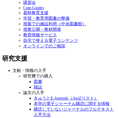
講習会
Cute.Guides
基幹教育支援
学習・教育用図書の整備
授業での施設利用（中央図書館）
授業公開・教材開発
教育情報サービス
自宅で使える電子コンテンツ
オンラインでのご相談
研究支援
文献・情報の入手
研究費での購入
図書
雑誌
論文の入手
きゅうとE-Journals（AtoZリスト）
本学の電子ジャーナル購読に関する情報
購読していないジャーナルのフルテキスト
入手方法