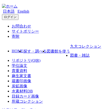
日本語
English
ログイン
お問合わせ
サイトポリシー
寄附
九大コレクション
HOME
探す・調べる
図書館を使う
図書・雑誌
リポジトリ(QIR)
学位論文
貴重資料
麻生家文書
蔵書印画像
炭鉱画像
水素材料DB
目録カード画像
所蔵コレクション