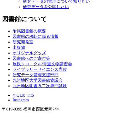
研究データの管理について知りたい
研究データを公開したい
図書館について
附属図書館の概要
図書館の移転に係る情報
研究開発室
出版物
オリジナルグッズ
図書館へのご寄付等
展観クロニクル/貴重文物講習会
ライブラリーサイエンス専攻
研究データ管理支援部門
九州地区大学図書館協議会
九州地区図書系二次専門試験
@QLib_info
Instagram
〒819-0395 福岡市西区元岡744