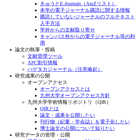
きゅうとE-Journals（AtoZリスト）
本学の電子ジャーナル購読に関する情報
購読していないジャーナルのフルテキスト
入手方法
学外からの文献取り寄せ
キャンパス外からの電子ジャーナル等の利
用
論文の執筆・投稿
文献管理ツール
APC割引情報
ハゲタカジャーナル（注意喚起）
研究成果の公開
オープンアクセス
オープンアクセスとは
九州大学オープンアクセス方針
九州大学学術情報リポジトリ（QIR）
QIRとは
論文・成果を公開したい
刊行物（紀要・学会誌）を電子化したい
博士論文の公開について知りたい
研究データの管理・公開