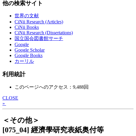
他の検索サイト
世界の文献
CiNii Research (Articles)
CiNii Books
CiNii Research (Dissertations)
国立国会図書館サーチ
Google
Google Scholar
Google Books
カーリル
利用統計
このページへのアクセス：9,488回
CLOSE
»
＜その他＞
[075_04] 經濟學研究表紙奥付等