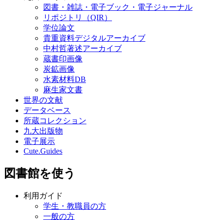
図書・雑誌・電子ブック・電子ジャーナル
リポジトリ（QIR）
学位論文
貴重資料デジタルアーカイブ
中村哲著述アーカイブ
蔵書印画像
炭鉱画像
水素材料DB
麻生家文書
世界の文献
データベース
所蔵コレクション
九大出版物
電子展示
Cute.Guides
図書館を使う
利用ガイド
学生・教職員の方
一般の方