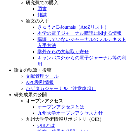
研究費での購入
図書
雑誌
論文の入手
きゅうとE-Journals（AtoZリスト）
本学の電子ジャーナル購読に関する情報
購読していないジャーナルのフルテキスト
入手方法
学外からの文献取り寄せ
キャンパス外からの電子ジャーナル等の利
用
論文の執筆・投稿
文献管理ツール
APC割引情報
ハゲタカジャーナル（注意喚起）
研究成果の公開
オープンアクセス
オープンアクセスとは
九州大学オープンアクセス方針
九州大学学術情報リポジトリ（QIR）
QIRとは