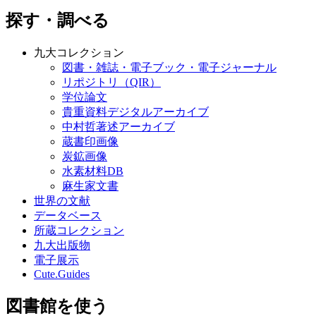
探す・調べる
九大コレクション
図書・雑誌・電子ブック・電子ジャーナル
リポジトリ（QIR）
学位論文
貴重資料デジタルアーカイブ
中村哲著述アーカイブ
蔵書印画像
炭鉱画像
水素材料DB
麻生家文書
世界の文献
データベース
所蔵コレクション
九大出版物
電子展示
Cute.Guides
図書館を使う