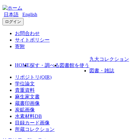
日本語
English
ログイン
お問合わせ
サイトポリシー
寄附
九大コレクション
HOME
探す・調べる
図書館を使う
図書・雑誌
リポジトリ(QIR)
学位論文
貴重資料
麻生家文書
蔵書印画像
炭鉱画像
水素材料DB
目録カード画像
所蔵コレクション