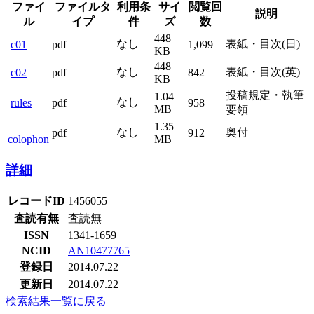
ファイ
ファイルタ
利用条
サイ
閲覧回
説明
ル
イプ
件
ズ
数
448
なし
表紙・目次(日)
c01
pdf
1,099
KB
448
なし
表紙・目次(英)
c02
pdf
842
KB
投稿規定・執筆
1.04
なし
rules
pdf
958
MB
要領
1.35
なし
奥付
pdf
912
colophon
MB
詳細
レコードID
1456055
査読有無
査読無
ISSN
1341-1659
NCID
AN10477765
登録日
2014.07.22
更新日
2014.07.22
検索結果一覧に戻る