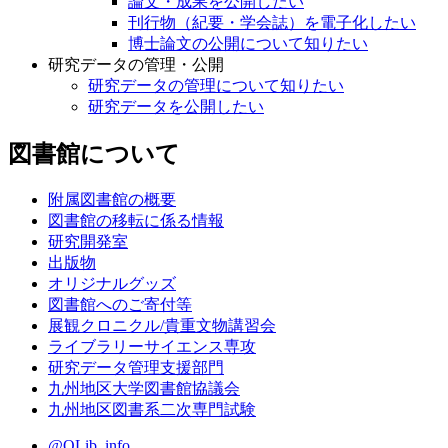
論文・成果を公開したい
刊行物（紀要・学会誌）を電子化したい
博士論文の公開について知りたい
研究データの管理・公開
研究データの管理について知りたい
研究データを公開したい
図書館について
附属図書館の概要
図書館の移転に係る情報
研究開発室
出版物
オリジナルグッズ
図書館へのご寄付等
展観クロニクル/貴重文物講習会
ライブラリーサイエンス専攻
研究データ管理支援部門
九州地区大学図書館協議会
九州地区図書系二次専門試験
@QLib_info