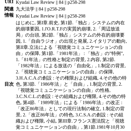
URI
Kyudai Law Review || 84 || p258-298
関連
九大法学 || 84 || p258-298
情報
Kyudai Law Review || 84 || p258-298
はじめに, 第I章.前史, 第1節.「独占」システムの内在
的崩壊要因, 1.l'O.R.T.Fの実質的崩壊, 2.「周辺放送
局」の台頭, 第2節.「独占」システムの外在的崩壊要
因, 1.「自由ラジオ」の出現と発展, 2.イタリアの動向,
第II章.立法による「視聴覚コミュニケーションの自
由」の保障, 第1節.「1981年法」 : 「独占」の”特例”,
1.「81年法」の性格と制定の背景, 2.内容, 第2節.
「1982年法」による放送の「自由化」, 1.制定の背景,
2.「視聴覚コミュニケーションの自由」の保障,
3.H.A.C.A.の創設 : その権限および組織, 4.その他の特
目次
色, 第3節.「1986年法」と「自由」, 1.制定の背景, 2.
「視聴覚コミュニケーションの自由」の性格,
3.C.N.C.L.の創設 : その組織および権限, 4.その他の特
色, 第4節.「1989年法」による「1986年法」の改正 :
「改正86年法」としての現行法制の確立, 1.制定の背
景, 2.「改正86年法」の特色, 3.C.S.A.の創設 : その組
織および権限, 小結, 第III章.フランス憲法院と「視聴
覚コミュニケーションの自由」, 第1節.1981年10月30