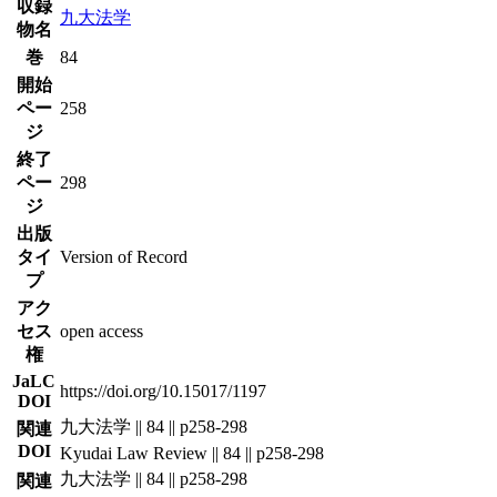
収録
九大法学
物名
巻
84
開始
ペー
258
ジ
終了
ペー
298
ジ
出版
タイ
Version of Record
プ
アク
セス
open access
権
JaLC
https://doi.org/10.15017/1197
DOI
九大法学 || 84 || p258-298
関連
DOI
Kyudai Law Review || 84 || p258-298
九大法学 || 84 || p258-298
関連