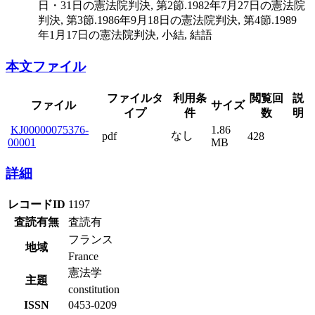
日・31日の憲法院判決, 第2節.1982年7月27日の憲法院
判決, 第3節.1986年9月18日の憲法院判決, 第4節.1989
年1月17日の憲法院判決, 小結, 結語
本文ファイル
ファイルタ
利用条
閲覧回
説
ファイル
サイズ
イプ
件
数
明
KJ00000075376-
1.86
なし
pdf
428
00001
MB
詳細
レコードID
1197
査読有無
査読有
フランス
地域
France
憲法学
主題
constitution
ISSN
0453-0209