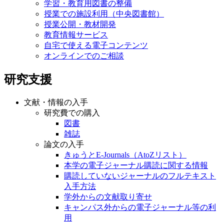
学習・教育用図書の整備
授業での施設利用（中央図書館）
授業公開・教材開発
教育情報サービス
自宅で使える電子コンテンツ
オンラインでのご相談
研究支援
文献・情報の入手
研究費での購入
図書
雑誌
論文の入手
きゅうとE-Journals（AtoZリスト）
本学の電子ジャーナル購読に関する情報
購読していないジャーナルのフルテキスト
入手方法
学外からの文献取り寄せ
キャンパス外からの電子ジャーナル等の利
用