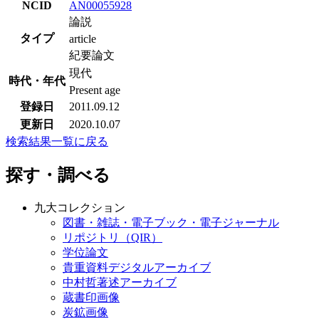
NCID
AN00055928
論説
タイプ
article
紀要論文
現代
時代・年代
Present age
登録日
2011.09.12
更新日
2020.10.07
検索結果一覧に戻る
探す・調べる
九大コレクション
図書・雑誌・電子ブック・電子ジャーナル
リポジトリ（QIR）
学位論文
貴重資料デジタルアーカイブ
中村哲著述アーカイブ
蔵書印画像
炭鉱画像