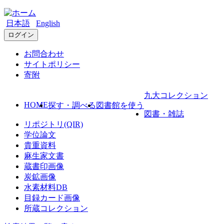
日本語
English
ログイン
お問合わせ
サイトポリシー
寄附
九大コレクション
HOME
探す・調べる
図書館を使う
図書・雑誌
リポジトリ(QIR)
学位論文
貴重資料
麻生家文書
蔵書印画像
炭鉱画像
水素材料DB
目録カード画像
所蔵コレクション