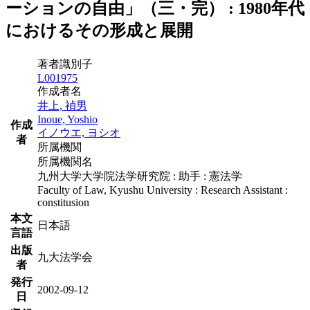
ーションの自由」（三・完） : 1980年代
におけるその形成と展開
著者識別子
L001975
作成者名
井上, 禎男
Inoue, Yoshio
作成
イノウエ, ヨシオ
者
所属機関
所属機関名
九州大学大学院法学研究院 : 助手 : 憲法学
Faculty of Law, Kyushu University : Research Assistant :
constitusion
本文
日本語
言語
出版
九大法学会
者
発行
2002-09-12
日