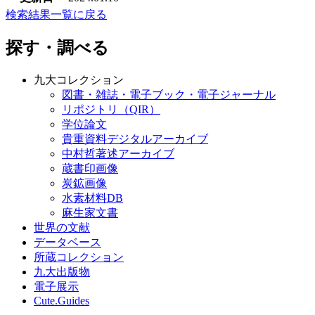
検索結果一覧に戻る
探す・調べる
九大コレクション
図書・雑誌・電子ブック・電子ジャーナル
リポジトリ（QIR）
学位論文
貴重資料デジタルアーカイブ
中村哲著述アーカイブ
蔵書印画像
炭鉱画像
水素材料DB
麻生家文書
世界の文献
データベース
所蔵コレクション
九大出版物
電子展示
Cute.Guides