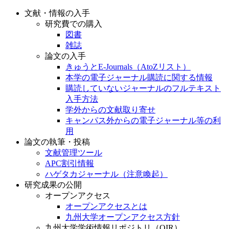
文献・情報の入手
研究費での購入
図書
雑誌
論文の入手
きゅうとE-Journals（AtoZリスト）
本学の電子ジャーナル購読に関する情報
購読していないジャーナルのフルテキスト
入手方法
学外からの文献取り寄せ
キャンパス外からの電子ジャーナル等の利
用
論文の執筆・投稿
文献管理ツール
APC割引情報
ハゲタカジャーナル（注意喚起）
研究成果の公開
オープンアクセス
オープンアクセスとは
九州大学オープンアクセス方針
九州大学学術情報リポジトリ（QIR）