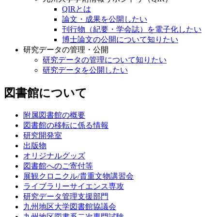
QIRとは
論文・成果を公開したい
刊行物（紀要・学会誌）を電子化したい
博士論文の公開について知りたい
研究データの管理・公開
研究データの管理について知りたい
研究データを公開したい
図書館について
附属図書館の概要
図書館の移転に係る情報
研究開発室
出版物
オリジナルグッズ
図書館へのご寄付等
展観クロニクル/貴重文物講習会
ライブラリーサイエンス専攻
研究データ管理支援部門
九州地区大学図書館協議会
九州地区図書系二次専門試験