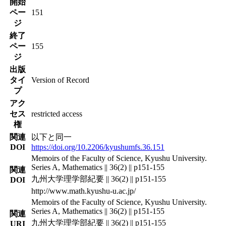
開始
ペー
151
ジ
終了
ペー
155
ジ
出版
タイ
Version of Record
プ
アク
セス
restricted access
権
関連
以下と同一
DOI
https://doi.org/10.2206/kyushumfs.36.151
Memoirs of the Faculty of Science, Kyushu University.
Series A, Mathematics || 36(2) || p151-155
関連
九州大学理学部紀要 || 36(2) || p151-155
DOI
http://www.math.kyushu-u.ac.jp/
Memoirs of the Faculty of Science, Kyushu University.
Series A, Mathematics || 36(2) || p151-155
関連
九州大学理学部紀要 || 36(2) || p151-155
URI