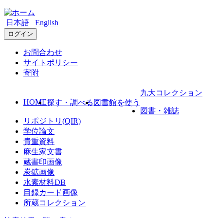
日本語
English
ログイン
お問合わせ
サイトポリシー
寄附
九大コレクション
HOME
探す・調べる
図書館を使う
図書・雑誌
リポジトリ(QIR)
学位論文
貴重資料
麻生家文書
蔵書印画像
炭鉱画像
水素材料DB
目録カード画像
所蔵コレクション