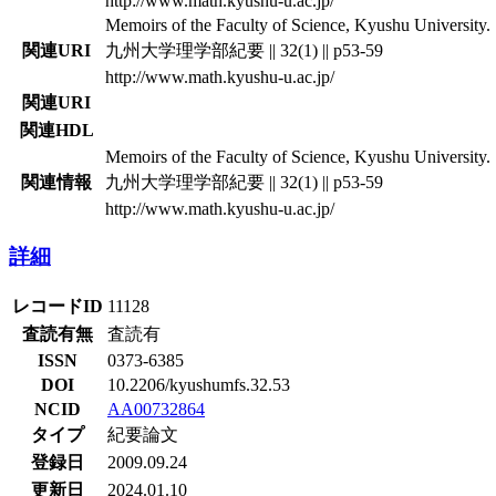
http://www.math.kyushu-u.ac.jp/
Memoirs of the Faculty of Science, Kyushu University. S
関連URI
九州大学理学部紀要 || 32(1) || p53-59
http://www.math.kyushu-u.ac.jp/
関連URI
関連HDL
Memoirs of the Faculty of Science, Kyushu University. S
関連情報
九州大学理学部紀要 || 32(1) || p53-59
http://www.math.kyushu-u.ac.jp/
詳細
レコードID
11128
査読有無
査読有
ISSN
0373-6385
DOI
10.2206/kyushumfs.32.53
NCID
AA00732864
タイプ
紀要論文
登録日
2009.09.24
更新日
2024.01.10