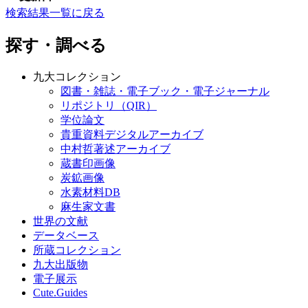
検索結果一覧に戻る
探す・調べる
九大コレクション
図書・雑誌・電子ブック・電子ジャーナル
リポジトリ（QIR）
学位論文
貴重資料デジタルアーカイブ
中村哲著述アーカイブ
蔵書印画像
炭鉱画像
水素材料DB
麻生家文書
世界の文献
データベース
所蔵コレクション
九大出版物
電子展示
Cute.Guides