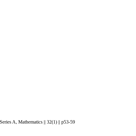
eries A, Mathematics || 32(1) || p53-59