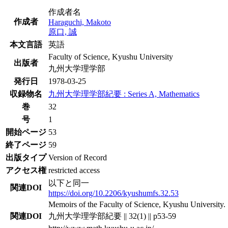
作成者名
作成者
Haraguchi, Makoto
原口, 誠
本文言語
英語
Faculty of Science, Kyushu University
出版者
九州大学理学部
発行日
1978-03-25
収録物名
九州大学理学部紀要 : Series A, Mathematics
巻
32
号
1
開始ページ
53
終了ページ
59
出版タイプ
Version of Record
アクセス権
restricted access
以下と同一
関連DOI
https://doi.org/10.2206/kyushumfs.32.53
Memoirs of the Faculty of Science, Kyushu University. S
関連DOI
九州大学理学部紀要 || 32(1) || p53-59