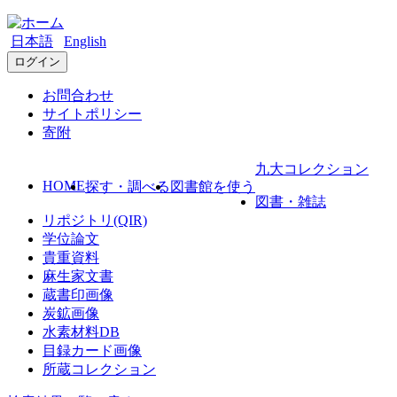
日本語
English
ログイン
お問合わせ
サイトポリシー
寄附
九大コレクション
HOME
探す・調べる
図書館を使う
図書・雑誌
リポジトリ(QIR)
学位論文
貴重資料
麻生家文書
蔵書印画像
炭鉱画像
水素材料DB
目録カード画像
所蔵コレクション