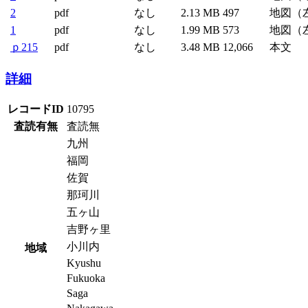
2
pdf
なし
2.13 MB
497
地図（
1
pdf
なし
1.99 MB
573
地図（
ｐ215
pdf
なし
3.48 MB
12,066
本文
詳細
レコードID
10795
査読有無
査読無
九州
福岡
佐賀
那珂川
五ヶ山
吉野ヶ里
小川内
地域
Kyushu
Fukuoka
Saga