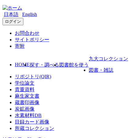
日本語
English
ログイン
お問合わせ
サイトポリシー
寄附
九大コレクション
HOME
探す・調べる
図書館を使う
図書・雑誌
リポジトリ(QIR)
学位論文
貴重資料
麻生家文書
蔵書印画像
炭鉱画像
水素材料DB
目録カード画像
所蔵コレクション