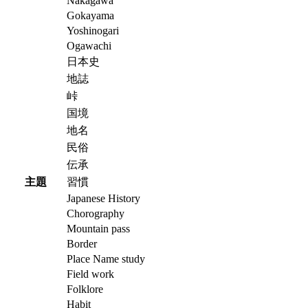
Nakagawa
Gokayama
Yoshinogari
Ogawachi
日本史
地誌
峠
国境
地名
民俗
伝承
主題
習慣
Japanese History
Chorography
Mountain pass
Border
Place Name study
Field work
Folklore
Habit