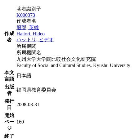
著者識別子
K000373
作成者名
服部, 英雄
作成
Hattori, Hideo
ハットリ, ヒデオ
者
所属機関
所属機関名
九州大学大学院比較社会文化研究院
Faculty of Social and Cultural Studies, Kyushu University
本文
日本語
言語
出版
福岡県教育委員会
者
発行
2008-03-31
日
開始
ペー
160
ジ
終了