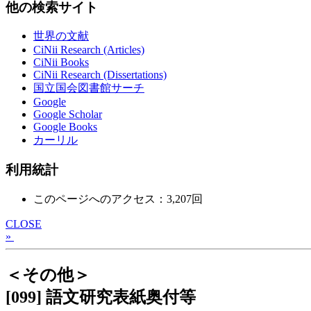
他の検索サイト
世界の文献
CiNii Research (Articles)
CiNii Books
CiNii Research (Dissertations)
国立国会図書館サーチ
Google
Google Scholar
Google Books
カーリル
利用統計
このページへのアクセス：3,207回
CLOSE
»
＜その他＞
[099] 語文研究表紙奥付等