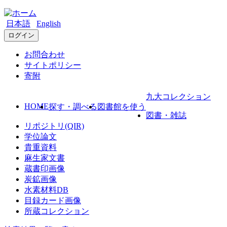
日本語
English
ログイン
お問合わせ
サイトポリシー
寄附
九大コレクション
HOME
探す・調べる
図書館を使う
図書・雑誌
リポジトリ(QIR)
学位論文
貴重資料
麻生家文書
蔵書印画像
炭鉱画像
水素材料DB
目録カード画像
所蔵コレクション