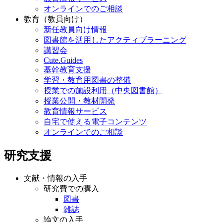
オンラインでのご相談
教育（教員向け）
新任教員向け情報
図書館を活用したアクティブラーニング
講習会
Cute.Guides
基幹教育支援
学習・教育用図書の整備
授業での施設利用（中央図書館）
授業公開・教材開発
教育情報サービス
自宅で使える電子コンテンツ
オンラインでのご相談
研究支援
文献・情報の入手
研究費での購入
図書
雑誌
論文の入手