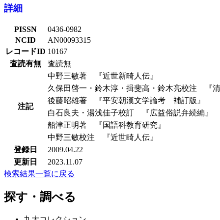
詳細
PISSN
0436-0982
NCID
AN00093315
レコードID
10167
査読有無
査読無
中野三敏著 『近世新畸人伝』
久保田啓一・鈴木淳・揖斐高・鈴木亮校注 『
後藤昭雄著 『平安朝漢文学論考 補訂版』
注記
白石良夫・湯浅佳子校訂 『広益俗説弁続編』
船津正明著 『国語科教育研究』
中野三敏校注 『近世畸人伝』
登録日
2009.04.22
更新日
2023.11.07
検索結果一覧に戻る
探す・調べる
九大コレクション