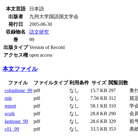
本文言語
日本語
出版者
九州大学国語国文学会
発行日
2005-06-30
収録物名
語文研究
巻
99
出版タイプ
Version of Record
アクセス権
open access
本文ファイル
ファイル
ファイルタイプ
利用条件
サイズ
閲覧回数
colophone_99
pdf
なし
15.7 KB
297
奥
rule
pdf
なし
7.56 KB
312
規
report
pdf
なし
58.1 KB
310
学
work
pdf
なし
28.8 KB
290
会
lastissue_99
pdf
なし
28.6 KB
329
前
c01_99
pdf
なし
33.5 KB
353
表