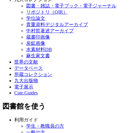
図書・雑誌・電子ブック・電子ジャーナル
リポジトリ（QIR）
学位論文
貴重資料デジタルアーカイブ
中村哲著述アーカイブ
蔵書印画像
炭鉱画像
水素材料DB
麻生家文書
世界の文献
データベース
所蔵コレクション
九大出版物
電子展示
Cute.Guides
図書館を使う
利用ガイド
学生・教職員の方
一般の方