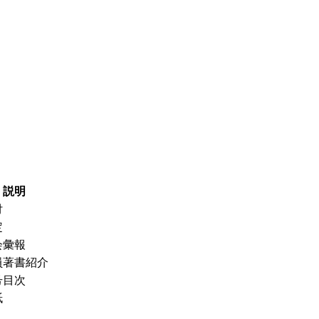
説明
付
定
会彙報
員著書紹介
号目次
紙