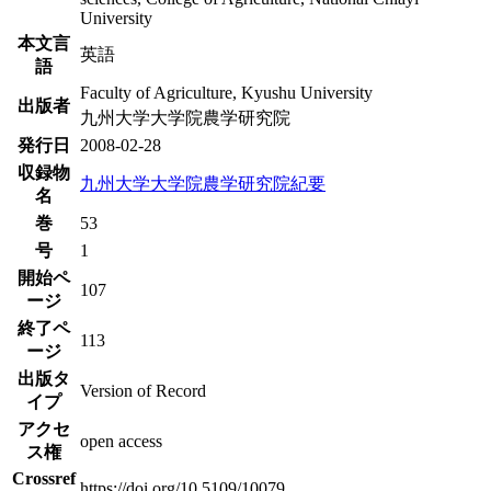
University
本文言
英語
語
Faculty of Agriculture, Kyushu University
出版者
九州大学大学院農学研究院
発行日
2008-02-28
収録物
九州大学大学院農学研究院紀要
名
巻
53
号
1
開始ペ
107
ージ
終了ペ
113
ージ
出版タ
Version of Record
イプ
アクセ
open access
ス権
Crossref
https://doi.org/10.5109/10079