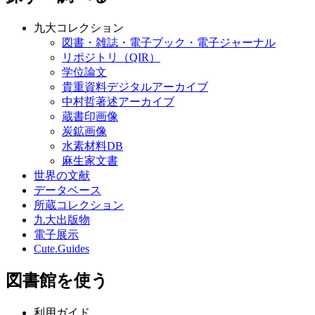
九大コレクション
図書・雑誌・電子ブック・電子ジャーナル
リポジトリ（QIR）
学位論文
貴重資料デジタルアーカイブ
中村哲著述アーカイブ
蔵書印画像
炭鉱画像
水素材料DB
麻生家文書
世界の文献
データベース
所蔵コレクション
九大出版物
電子展示
Cute.Guides
図書館を使う
利用ガイド