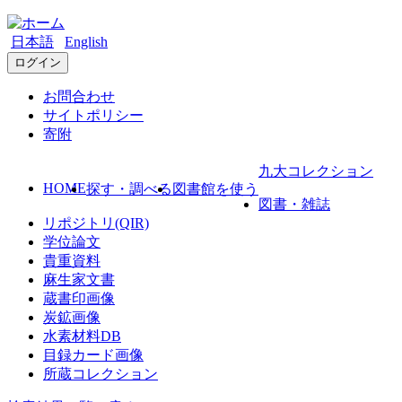
日本語
English
ログイン
お問合わせ
サイトポリシー
寄附
九大コレクション
HOME
探す・調べる
図書館を使う
図書・雑誌
リポジトリ(QIR)
学位論文
貴重資料
麻生家文書
蔵書印画像
炭鉱画像
水素材料DB
目録カード画像
所蔵コレクション