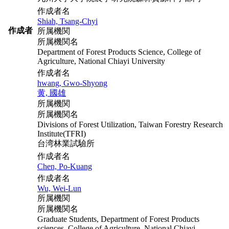
作成者名
Shiah, Tsang-Chyi
作成者
所属機関
所属機関名
Department of Forest Products Science, College of
Agriculture, National Chiayi University
作成者名
hwang, Gwo-Shyong
黄, 國雄
所属機関
所属機関名
Divisions of Forest Utilization, Taiwan Forestry Research
Institute(TFRI)
台湾林業試驗所
作成者名
Chen, Po-Kuang
作成者名
Wu, Wei-Lun
所属機関
所属機関名
Graduate Students, Department of Forest Products
sciences, College of Agriculture, National Chiayi