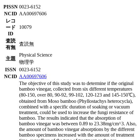
PISSN
0023-6152
NCID
AA00697606
レコ
10079
ード
ID
査読
査読無
有無
Physical Science
主題
物理学
ISSN
0023-6152
NCID
AA00697606
The objective of this study was to determine if the original
bamboo vinegar, collected from six different temperatures
(80-150, over 80, 90-92, 99-102, 120-123 and 145-150℃),
obtained from Moso bamboo (Phyllostachys heterocycla),
combined with a specific duration of soaking or vacuum
treatment, could be used to increase the fungi resistance of
bamboo. The results indicated that the absorption of
bamboo vinegar was between 0.89 to 23.38mg/cm^3. Also,
the amount of bamboo vinegar absorptions by the different
bamboo specimens increased with the amount of treatment