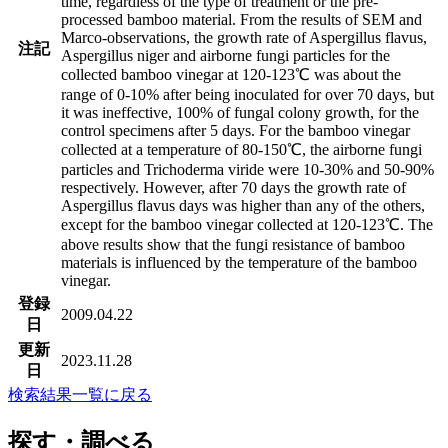
time, regardless of the type of treatment or the pre-
processed bamboo material. From the results of SEM and
Marco-observations, the growth rate of Aspergillus flavus,
注記
Aspergillus niger and airborne fungi particles for the
collected bamboo vinegar at 120-123℃ was about the
range of 0-10% after being inoculated for over 70 days, but
it was ineffective, 100% of fungal colony growth, for the
control specimens after 5 days. For the bamboo vinegar
collected at a temperature of 80-150℃, the airborne fungi
particles and Trichoderma viride were 10-30% and 50-90%
respectively. However, after 70 days the growth rate of
Aspergillus flavus days was higher than any of the others,
except for the bamboo vinegar collected at 120-123℃. The
above results show that the fungi resistance of bamboo
materials is influenced by the temperature of the bamboo
vinegar.
登録
2009.04.22
日
更新
2023.11.28
日
検索結果一覧に戻る
探す・調べる