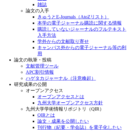
雑誌
論文の入手
きゅうとE-Journals（AtoZリスト）
本学の電子ジャーナル購読に関する情報
購読していないジャーナルのフルテキスト
入手方法
学外からの文献取り寄せ
キャンパス外からの電子ジャーナル等の利
用
論文の執筆・投稿
文献管理ツール
APC割引情報
ハゲタカジャーナル（注意喚起）
研究成果の公開
オープンアクセス
オープンアクセスとは
九州大学オープンアクセス方針
九州大学学術情報リポジトリ（QIR）
QIRとは
論文・成果を公開したい
刊行物（紀要・学会誌）を電子化したい