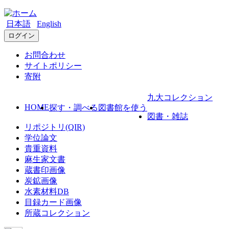
日本語
English
ログイン
お問合わせ
サイトポリシー
寄附
九大コレクション
HOME
探す・調べる
図書館を使う
図書・雑誌
リポジトリ(QIR)
学位論文
貴重資料
麻生家文書
蔵書印画像
炭鉱画像
水素材料DB
目録カード画像
所蔵コレクション