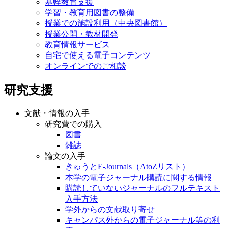
基幹教育支援
学習・教育用図書の整備
授業での施設利用（中央図書館）
授業公開・教材開発
教育情報サービス
自宅で使える電子コンテンツ
オンラインでのご相談
研究支援
文献・情報の入手
研究費での購入
図書
雑誌
論文の入手
きゅうとE-Journals（AtoZリスト）
本学の電子ジャーナル購読に関する情報
購読していないジャーナルのフルテキスト
入手方法
学外からの文献取り寄せ
キャンパス外からの電子ジャーナル等の利