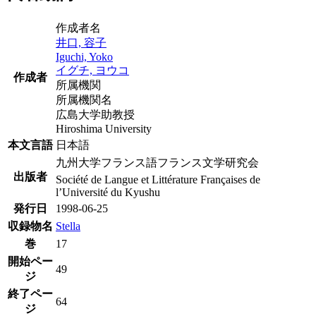
作成者名
井口, 容子
Iguchi, Yoko
イグチ, ヨウコ
作成者
所属機関
所属機関名
広島大学助教授
Hiroshima University
本文言語
日本語
九州大学フランス語フランス文学研究会
出版者
Société de Langue et Littérature Françaises de
l’Université du Kyushu
発行日
1998-06-25
収録物名
Stella
巻
17
開始ペー
49
ジ
終了ペー
64
ジ