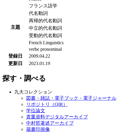
フランス語学
代名動詞
再帰的代名動詞
主題
中立的代名動詞
受動的代名動詞
French Linguistics
verbe pronominal
登録日
2009.04.22
更新日
2023.01.19
探す・調べる
九大コレクション
図書・雑誌・電子ブック・電子ジャーナル
リポジトリ（QIR）
学位論文
貴重資料デジタルアーカイブ
中村哲著述アーカイブ
蔵書印画像