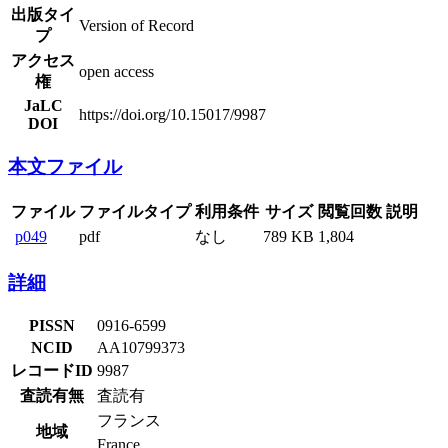
出版タイ
Version of Record
プ
アクセス
open access
権
JaLC
https://doi.org/10.15017/9987
DOI
本文ファイル
ファイル
ファイルタイプ
利用条件
サイズ
閲覧回数
説明
p049
pdf
なし
789 KB
1,804
詳細
PISSN
0916-6599
NCID
AA10799373
レコードID
9987
査読有無
査読有
フランス
地域
France