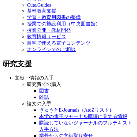
Cute.Guides
基幹教育支援
学習・教育用図書の整備
授業での施設利用（中央図書館）
授業公開・教材開発
教育情報サービス
自宅で使える電子コンテンツ
オンラインでのご相談
研究支援
文献・情報の入手
研究費での購入
図書
雑誌
論文の入手
きゅうとE-Journals（AtoZリスト）
本学の電子ジャーナル購読に関する情報
購読していないジャーナルのフルテキスト
入手方法
学外からの文献取り寄せ