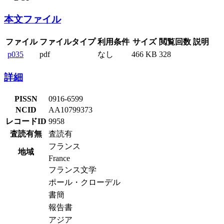
本文ファイル
ファイル
ファイルタイプ
利用条件
サイズ
閲覧回数
説明
p035
pdf
なし
466 KB
328
詳細
PISSN
0916-6599
NCID
AA10799373
レコードID
9958
査読有無
査読有
フランス
地域
France
フランス文学
ポール・クローデル
書簡
報告書
アジア