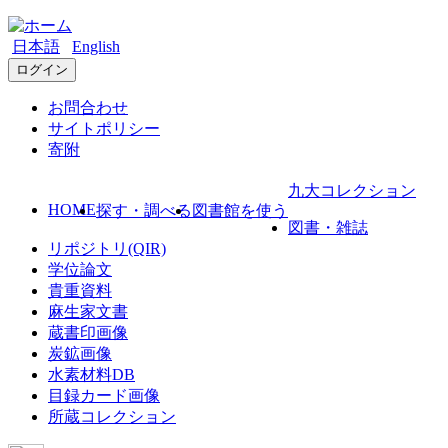
日本語
English
ログイン
お問合わせ
サイトポリシー
寄附
九大コレクション
HOME
探す・調べる
図書館を使う
図書・雑誌
リポジトリ(QIR)
学位論文
貴重資料
麻生家文書
蔵書印画像
炭鉱画像
水素材料DB
目録カード画像
所蔵コレクション