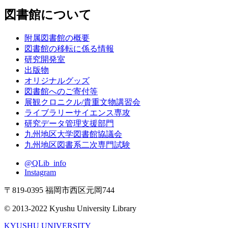
図書館について
附属図書館の概要
図書館の移転に係る情報
研究開発室
出版物
オリジナルグッズ
図書館へのご寄付等
展観クロニクル/貴重文物講習会
ライブラリーサイエンス専攻
研究データ管理支援部門
九州地区大学図書館協議会
九州地区図書系二次専門試験
@QLib_info
Instagram
〒819-0395 福岡市西区元岡744
© 2013-2022 Kyushu University Library
KYUSHU UNIVERSITY