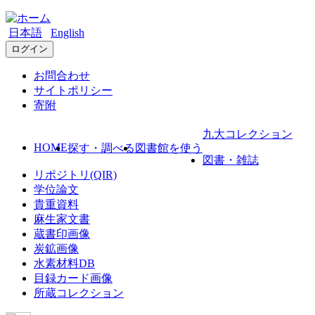
日本語
English
ログイン
お問合わせ
サイトポリシー
寄附
九大コレクション
HOME
探す・調べる
図書館を使う
図書・雑誌
リポジトリ(QIR)
学位論文
貴重資料
麻生家文書
蔵書印画像
炭鉱画像
水素材料DB
目録カード画像
所蔵コレクション