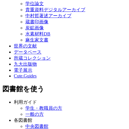
学位論文
貴重資料デジタルアーカイブ
中村哲著述アーカイブ
蔵書印画像
炭鉱画像
水素材料DB
麻生家文書
世界の文献
データベース
所蔵コレクション
九大出版物
電子展示
Cute.Guides
図書館を使う
利用ガイド
学生・教職員の方
一般の方
各図書館
中央図書館