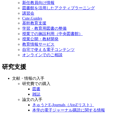
新任教員向け情報
図書館を活用したアクティブラーニング
講習会
Cute.Guides
基幹教育支援
学習・教育用図書の整備
授業での施設利用（中央図書館）
授業公開・教材開発
教育情報サービス
自宅で使える電子コンテンツ
オンラインでのご相談
研究支援
文献・情報の入手
研究費での購入
図書
雑誌
論文の入手
きゅうとE-Journals（AtoZリスト）
本学の電子ジャーナル購読に関する情報