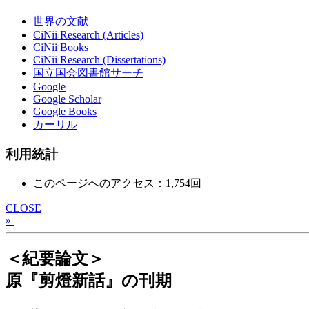
世界の文献
CiNii Research (Articles)
CiNii Books
CiNii Research (Dissertations)
国立国会図書館サーチ
Google
Google Scholar
Google Books
カーリル
利用統計
このページへのアクセス：1,754回
CLOSE
»
＜紀要論文＞
原『剪燈新話』の刊期