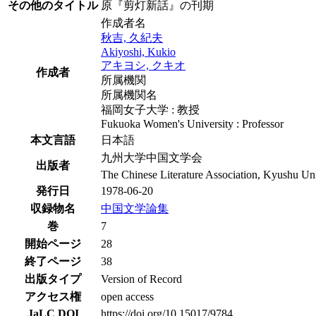
その他のタイトル
原『剪灯新話』の刊期
作成者名
秋吉, 久紀夫
Akiyoshi, Kukio
アキヨシ, クキオ
作成者
所属機関
所属機関名
福岡女子大学 : 教授
Fukuoka Women's University : Professor
本文言語
日本語
九州大学中国文学会
出版者
The Chinese Literature Association, Kyushu Uni
発行日
1978-06-20
収録物名
中国文学論集
巻
7
開始ページ
28
終了ページ
38
出版タイプ
Version of Record
アクセス権
open access
JaLC DOI
https://doi.org/10.15017/9784