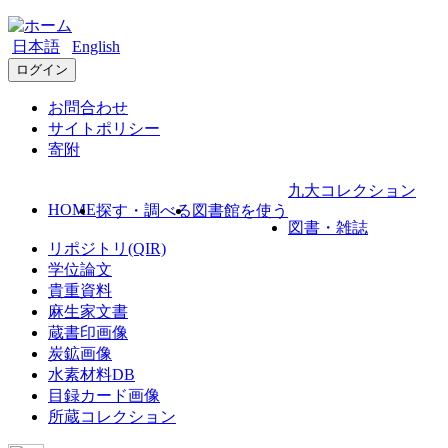
日本語
English
ログイン
お問合わせ
サイトポリシー
寄附
九大コレクション
HOME
探す・調べる
図書館を使う
図書・雑誌
リポジトリ(QIR)
学位論文
貴重資料
麻生家文書
蔵書印画像
炭鉱画像
水素材料DB
目録カード画像
所蔵コレクション