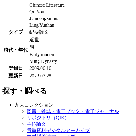
Chinese Literature
Qu You
Jiandengxinhua
Ling Yunhan
タイプ
紀要論文
近世
明
時代・年代
Early modern
Ming Dynasty
登録日
2009.06.16
更新日
2023.07.28
探す・調べる
九大コレクション
図書・雑誌・電子ブック・電子ジャーナル
リポジトリ（QIR）
学位論文
貴重資料デジタルアーカイブ