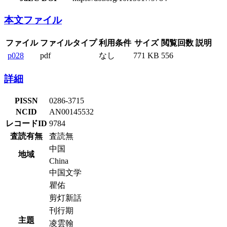
本文ファイル
ファイル
ファイルタイプ
利用条件
サイズ
閲覧回数
説明
p028
pdf
なし
771 KB
556
詳細
PISSN
0286-3715
NCID
AN00145532
レコードID
9784
査読有無
査読無
中国
地域
China
中国文学
瞿佑
剪灯新話
刊行期
主題
凌雲翰