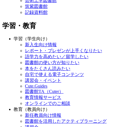
芸術工学図書館
筑紫図書館
記録資料館
学習・教育
学習（学生向け）
新入生向け情報
レポート・プレゼンが上手くなりたい
語学力を高めたい／留学したい
図書館の使い方が知りたい
本をたくさん読みたい
自宅で使える電子コンテンツ
講習会・イベント
Cute.Guides
図書館TA（Cuter）
教育情報サービス
オンラインでのご相談
教育（教員向け）
新任教員向け情報
図書館を活用したアクティブラーニング