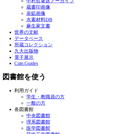
中村哲著述アーカイブ
蔵書印画像
炭鉱画像
水素材料DB
麻生家文書
世界の文献
データベース
所蔵コレクション
九大出版物
電子展示
Cute.Guides
図書館を使う
利用ガイド
学生・教職員の方
一般の方
各図書館
中央図書館
理系図書館
医学図書館