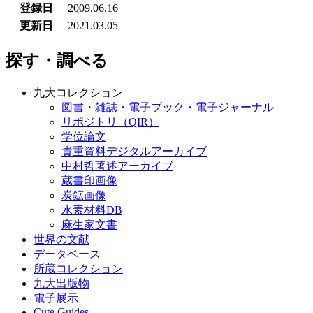
登録日
2009.06.16
更新日
2021.03.05
探す・調べる
九大コレクション
図書・雑誌・電子ブック・電子ジャーナル
リポジトリ（QIR）
学位論文
貴重資料デジタルアーカイブ
中村哲著述アーカイブ
蔵書印画像
炭鉱画像
水素材料DB
麻生家文書
世界の文献
データベース
所蔵コレクション
九大出版物
電子展示
Cute.Guides