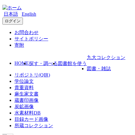
日本語
English
ログイン
お問合わせ
サイトポリシー
寄附
九大コレクション
HOME
探す・調べる
図書館を使う
図書・雑誌
リポジトリ(QIR)
学位論文
貴重資料
麻生家文書
蔵書印画像
炭鉱画像
水素材料DB
目録カード画像
所蔵コレクション