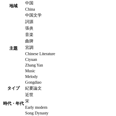
中国
地域
China
中国文学
詞源
張炎
音楽
曲牌
宮調
主題
Chinese Literature
Ciyuan
Zhang Yan
Music
Melody
Gongdiao
タイプ
紀要論文
近世
宋
時代・年代
Early modern
Song Dynasty