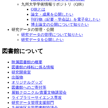
九州大学学術情報リポジトリ（QIR）
QIRとは
論文・成果を公開したい
刊行物（紀要・学会誌）を電子化したい
博士論文の公開について知りたい
研究データの管理・公開
研究データの管理について知りたい
研究データを公開したい
図書館について
附属図書館の概要
図書館の移転に係る情報
研究開発室
出版物
オリジナルグッズ
図書館へのご寄付等
展観クロニクル/貴重文物講習会
ライブラリーサイエンス専攻
研究データ管理支援部門
九州地区大学図書館協議会