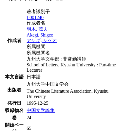
著者識別子
L001240
作成者名
明木, 茂夫
Akegi, Shigeo
作成者
アケギ, シゲオ
所属機関
所属機関名
九州大学文学部 : 非常勤講師
School of Letters, Kyushu University : Part-time
Lecturer
本文言語
日本語
九州大学中国文学会
出版者
The Chinese Literature Association, Kyushu
University
発行日
1995-12-25
収録物名
中国文学論集
巻
24
開始ペー
65