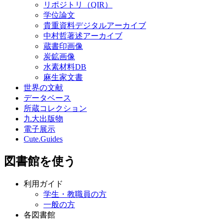
リポジトリ（QIR）
学位論文
貴重資料デジタルアーカイブ
中村哲著述アーカイブ
蔵書印画像
炭鉱画像
水素材料DB
麻生家文書
世界の文献
データベース
所蔵コレクション
九大出版物
電子展示
Cute.Guides
図書館を使う
利用ガイド
学生・教職員の方
一般の方
各図書館