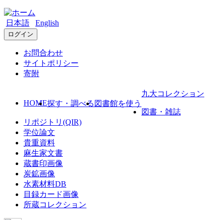
日本語
English
ログイン
お問合わせ
サイトポリシー
寄附
九大コレクション
HOME
探す・調べる
図書館を使う
図書・雑誌
リポジトリ(QIR)
学位論文
貴重資料
麻生家文書
蔵書印画像
炭鉱画像
水素材料DB
目録カード画像
所蔵コレクション