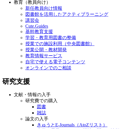
教育（教員向け）
新任教員向け情報
図書館を活用したアクティブラーニング
講習会
Cute.Guides
基幹教育支援
学習・教育用図書の整備
授業での施設利用（中央図書館）
授業公開・教材開発
教育情報サービス
自宅で使える電子コンテンツ
オンラインでのご相談
研究支援
文献・情報の入手
研究費での購入
図書
雑誌
論文の入手
きゅうとE-Journals（AtoZリスト）