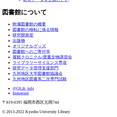
図書館について
附属図書館の概要
図書館の移転に係る情報
研究開発室
出版物
オリジナルグッズ
図書館へのご寄付等
展観クロニクル/貴重文物講習会
ライブラリーサイエンス専攻
研究データ管理支援部門
九州地区大学図書館協議会
九州地区図書系二次専門試験
@QLib_info
Instagram
〒819-0395 福岡市西区元岡744
© 2013-2022 Kyushu University Library