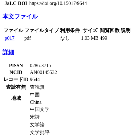
JaLC DOI
https://doi.org/10.15017/9644
本文ファイル
ファイル
ファイルタイプ
利用条件
サイズ
閲覧回数
説明
p017
pdf
なし
1.03 MB
499
詳細
PISSN
0286-3715
NCID
AN00145532
レコードID
9644
査読有無
査読無
中国
地域
China
中国文学
宋詩
文学論
文学批評