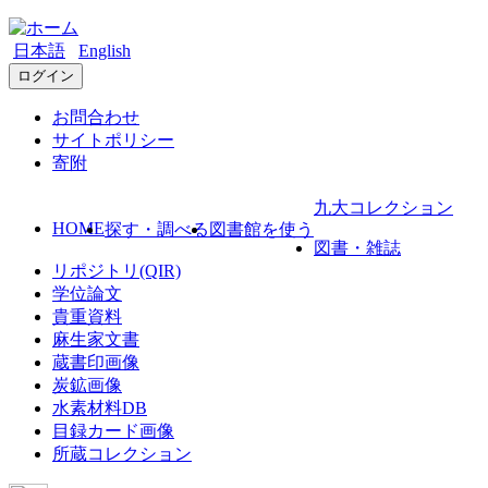
日本語
English
ログイン
お問合わせ
サイトポリシー
寄附
九大コレクション
HOME
探す・調べる
図書館を使う
図書・雑誌
リポジトリ(QIR)
学位論文
貴重資料
麻生家文書
蔵書印画像
炭鉱画像
水素材料DB
目録カード画像
所蔵コレクション