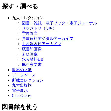
探す・調べる
九大コレクション
図書・雑誌・電子ブック・電子ジャーナル
リポジトリ（QIR）
学位論文
貴重資料デジタルアーカイブ
中村哲著述アーカイブ
蔵書印画像
炭鉱画像
水素材料DB
麻生家文書
世界の文献
データベース
所蔵コレクション
九大出版物
電子展示
Cute.Guides
図書館を使う