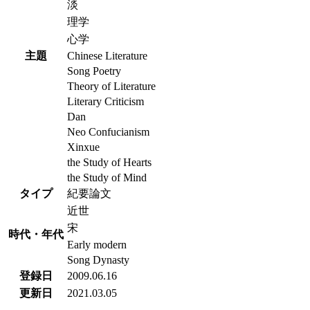
淡
理学
心学
主題
Chinese Literature
Song Poetry
Theory of Literature
Literary Criticism
Dan
Neo Confucianism
Xinxue
the Study of Hearts
the Study of Mind
タイプ
紀要論文
近世
宋
時代・年代
Early modern
Song Dynasty
登録日
2009.06.16
更新日
2021.03.05