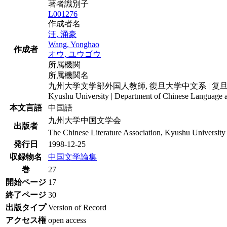
著者識別子
L001276
作成者名
汪, 涌豪
Wang, Yonghao
作成者
オウ, ユウゴウ
所属機関
所属機関名
九州大学文学部外国人教師, 復旦大学中文系 | 复
Kyushu University | Department of Chinese Language a
本文言語
中国語
九州大学中国文学会
出版者
The Chinese Literature Association, Kyushu University
発行日
1998-12-25
収録物名
中国文学論集
巻
27
開始ページ
17
終了ページ
30
出版タイプ
Version of Record
アクセス権
open access