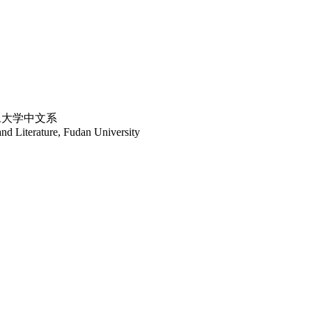
旦大学中文系
nd Literature, Fudan University