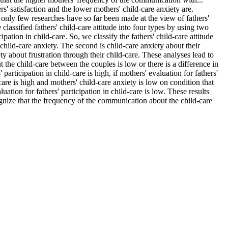
ers' satisfaction and the lower mothers' child-care anxiety are.
t only few researches have so far been made at the view of fathers'
classified fathers' child-care attitude into four types by using two
cipation in child-care. So, we classify the fathers' child-care attitude
 child-care anxiety. The second is child-care anxiety about their
ty about frustration through their child-care. These analyses lead to
 the child-care between the couples is low or there is a difference in
articipation in child-care is high, if mothers' evaluation for fathers'
d-care is high and mothers' child-care anxiety is low on condition that
ation for fathers' participation in child-care is low. These results
cognize that the frequency of the communication about the child-care