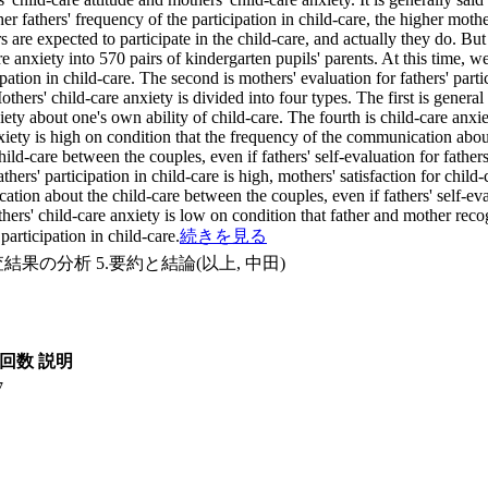
her fathers' frequency of the participation in child-care, the higher moth
s are expected to participate in the child-care, and actually they do. Bu
 anxiety into 570 pairs of kindergarten pupils' parents. At this time, we 
cipation in child-care. The second is mothers' evaluation for fathers' parti
thers' child-care anxiety is divided into four types. The first is general
ty about one's own ability of child-care. The fourth is child-care anxie
nxiety is high on condition that the frequency of the communication about
-care between the couples, even if fathers' self-evaluation for fathers' p
athers' participation in child-care is high, mothers' satisfaction for chil
tion about the child-care between the couples, even if fathers' self-evalu
others' child-care anxiety is low on condition that father and mother re
participation in child-care.
続きを見る
調査結果の分析 5.要約と結論(以上, 中田)
回数
説明
7