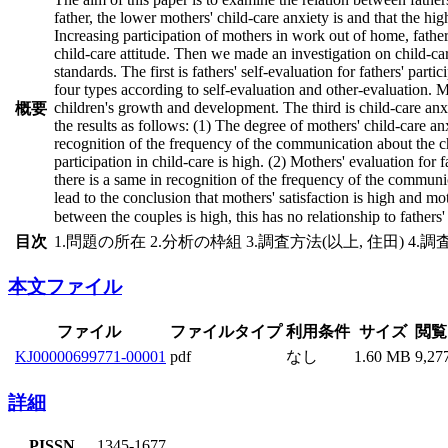
father, the lower mothers' child-care anxiety is and that the hig
Increasing participation of mothers in work out of home, father
child-care attitude. Then we made an investigation on child-care
standards. The first is fathers' self-evaluation for fathers' parti
four types according to self-evaluation and other-evaluation. Mo
children's growth and development. The third is child-care anxie
概要
the results as follows: (1) The degree of mothers' child-care a
recognition of the frequency of the communication about the child
participation in child-care is high. (2) Mothers' evaluation for f
there is a same in recognition of the frequency of the communica
lead to the conclusion that mothers' satisfaction is high and m
between the couples is high, this has no relationship to fathers' 
目次
1.問題の所在 2.分析の枠組 3.調査方法(以上, 住田) 4.
本文ファイル
ファイル
ファイルタイプ
利用条件
サイズ
閲覧
KJ00000699771-00001
pdf
なし
1.60 MB
9,27
詳細
PISSN
1345-1677