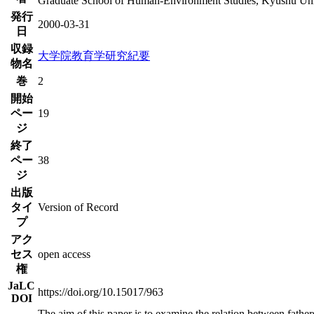
Graduate School of Human-Environment Studies, Kyushu Uni
発行
2000-03-31
日
収録
大学院教育学研究紀要
物名
巻
2
開始
ペー
19
ジ
終了
ペー
38
ジ
出版
タイ
Version of Record
プ
アク
セス
open access
権
JaLC
https://doi.org/10.15017/963
DOI
The aim of this paper is to examine the relation between fathers