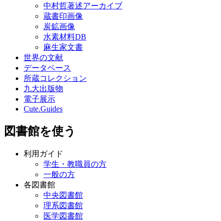
中村哲著述アーカイブ
蔵書印画像
炭鉱画像
水素材料DB
麻生家文書
世界の文献
データベース
所蔵コレクション
九大出版物
電子展示
Cute.Guides
図書館を使う
利用ガイド
学生・教職員の方
一般の方
各図書館
中央図書館
理系図書館
医学図書館