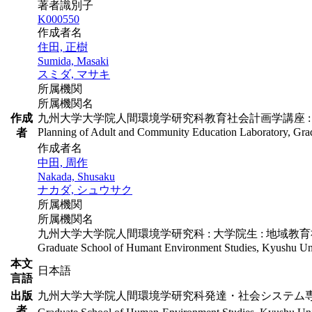
著者識別子
K000550
作成者名
住田, 正樹
Sumida, Masaki
スミダ, マサキ
所属機関
所属機関名
作成
九州大学大学院人間環境学研究科教育社会計画学講座 : 
Planning of Adult and Community Education Laboratory, Grad
者
作成者名
中田, 周作
Nakada, Shusaku
ナカダ, シュウサク
所属機関
所属機関名
九州大学大学院人間環境学研究科 : 大学院生 : 地域教
Graduate School of Humant Environment Studies, Kyushu Univ
本文
日本語
言語
出版
九州大学大学院人間環境学研究科発達・社会システム
者