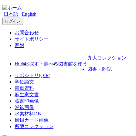
日本語
English
ログイン
お問合わせ
サイトポリシー
寄附
九大コレクション
HOME
探す・調べる
図書館を使う
図書・雑誌
リポジトリ(QIR)
学位論文
貴重資料
麻生家文書
蔵書印画像
炭鉱画像
水素材料DB
目録カード画像
所蔵コレクション