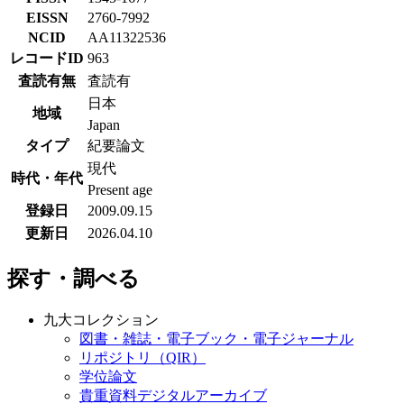
EISSN
2760-7992
NCID
AA11322536
レコードID
963
査読有無
査読有
日本
地域
Japan
タイプ
紀要論文
現代
時代・年代
Present age
登録日
2009.09.15
更新日
2026.04.10
探す・調べる
九大コレクション
図書・雑誌・電子ブック・電子ジャーナル
リポジトリ（QIR）
学位論文
貴重資料デジタルアーカイブ