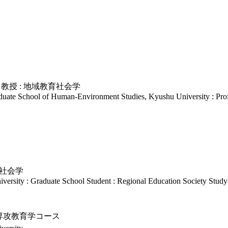
教授 : 地域教育社会学
uate School of Human-Environment Studies, Kyushu University : Prof
育社会学
ersity : Graduate School Student : Regional Education Society Study
専攻教育学コース