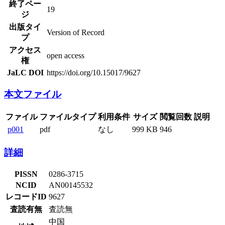
終了ペー
19
ジ
出版タイ
Version of Record
プ
アクセス
open access
権
JaLC DOI
https://doi.org/10.15017/9627
本文ファイル
ファイル
ファイルタイプ
利用条件
サイズ
閲覧回数
説明
p001
pdf
なし
999 KB
946
詳細
PISSN
0286-3715
NCID
AN00145532
レコードID
9627
査読有無
査読無
中国