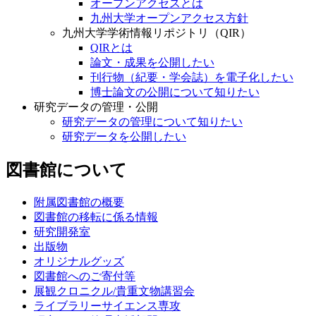
オープンアクセスとは
九州大学オープンアクセス方針
九州大学学術情報リポジトリ（QIR）
QIRとは
論文・成果を公開したい
刊行物（紀要・学会誌）を電子化したい
博士論文の公開について知りたい
研究データの管理・公開
研究データの管理について知りたい
研究データを公開したい
図書館について
附属図書館の概要
図書館の移転に係る情報
研究開発室
出版物
オリジナルグッズ
図書館へのご寄付等
展観クロニクル/貴重文物講習会
ライブラリーサイエンス専攻