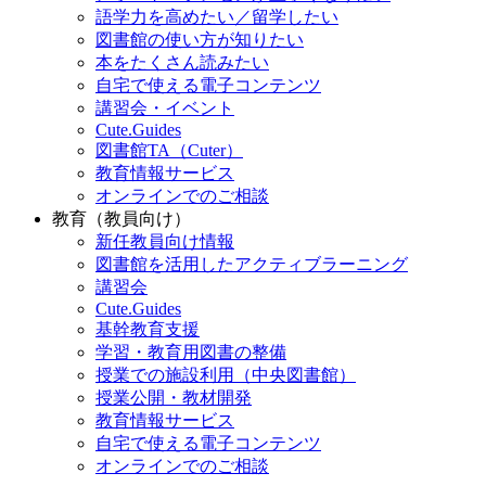
語学力を高めたい／留学したい
図書館の使い方が知りたい
本をたくさん読みたい
自宅で使える電子コンテンツ
講習会・イベント
Cute.Guides
図書館TA（Cuter）
教育情報サービス
オンラインでのご相談
教育（教員向け）
新任教員向け情報
図書館を活用したアクティブラーニング
講習会
Cute.Guides
基幹教育支援
学習・教育用図書の整備
授業での施設利用（中央図書館）
授業公開・教材開発
教育情報サービス
自宅で使える電子コンテンツ
オンラインでのご相談