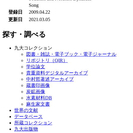
Song
登録日
2009.04.22
更新日
2021.03.05
探す・調べる
九大コレクション
図書・雑誌・電子ブック・電子ジャーナル
リポジトリ（QIR）
学位論文
貴重資料デジタルアーカイブ
中村哲著述アーカイブ
蔵書印画像
炭鉱画像
水素材料DB
麻生家文書
世界の文献
データベース
所蔵コレクション
九大出版物