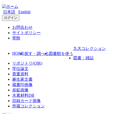
日本語
English
ログイン
お問合わせ
サイトポリシー
寄附
九大コレクション
HOME
探す・調べる
図書館を使う
図書・雑誌
リポジトリ(QIR)
学位論文
貴重資料
麻生家文書
蔵書印画像
炭鉱画像
水素材料DB
目録カード画像
所蔵コレクション