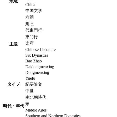
地域
China
中国文学
六朝
鮑照
代東門行
東門行
楽府
主題
Chinese Literature
Six Dynasties
Bao Zhao
Daidongmenxing
Dongmenxing
Yuefu
タイプ
紀要論文
中世
南北朝時代
宋
時代・年代
Middle Ages
Southern and Northern Dynasties