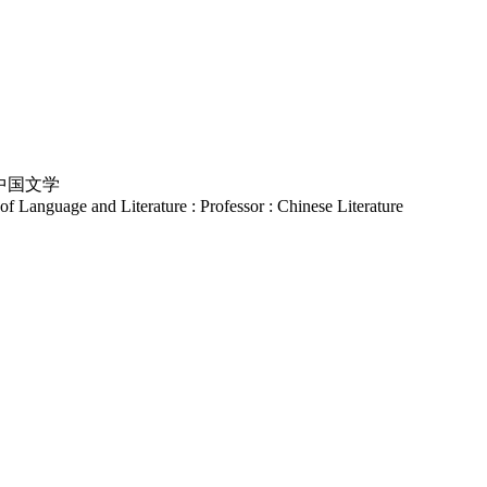
 中国文学
f Language and Literature : Professor : Chinese Literature