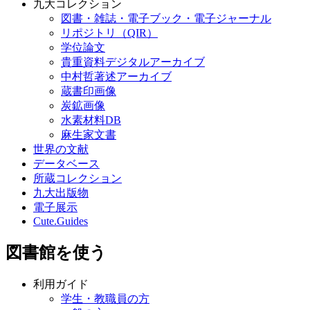
九大コレクション
図書・雑誌・電子ブック・電子ジャーナル
リポジトリ（QIR）
学位論文
貴重資料デジタルアーカイブ
中村哲著述アーカイブ
蔵書印画像
炭鉱画像
水素材料DB
麻生家文書
世界の文献
データベース
所蔵コレクション
九大出版物
電子展示
Cute.Guides
図書館を使う
利用ガイド
学生・教職員の方