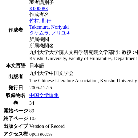
著者識別子
K000083
作成者名
竹村, 則行
Takemura, Noriyuki
作成者
タケムラ, ノリユキ
所属機関
所属機関名
九州大学大学院人文科学研究院文学部門 : 教授 :
Kyushu University, Faculty of Humanities, Department o
本文言語
日本語
九州大学中国文学会
出版者
The Chinese Literature Association, Kyushu University
発行日
2005-12-25
収録物名
中国文学論集
巻
34
開始ページ
89
終了ページ
102
出版タイプ
Version of Record
アクセス権
open access