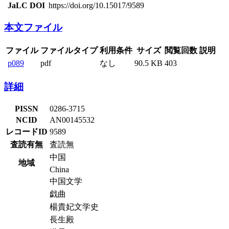
JaLC DOI
https://doi.org/10.15017/9589
本文ファイル
ファイル
ファイルタイプ
利用条件
サイズ
閲覧回数
説明
p089
pdf
なし
90.5 KB
403
詳細
PISSN
0286-3715
NCID
AN00145532
レコードID
9589
査読有無
査読無
中国
地域
China
中国文学
戯曲
楊貴妃文学史
長生殿