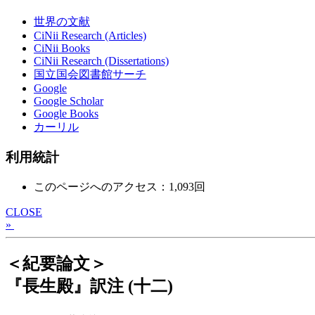
世界の文献
CiNii Research (Articles)
CiNii Books
CiNii Research (Dissertations)
国立国会図書館サーチ
Google
Google Scholar
Google Books
カーリル
利用統計
このページへのアクセス：1,093回
CLOSE
»
＜紀要論文＞
『長生殿』訳注 (十二)