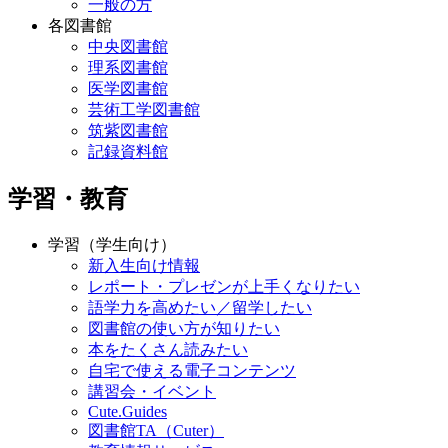
一般の方
各図書館
中央図書館
理系図書館
医学図書館
芸術工学図書館
筑紫図書館
記録資料館
学習・教育
学習（学生向け）
新入生向け情報
レポート・プレゼンが上手くなりたい
語学力を高めたい／留学したい
図書館の使い方が知りたい
本をたくさん読みたい
自宅で使える電子コンテンツ
講習会・イベント
Cute.Guides
図書館TA（Cuter）