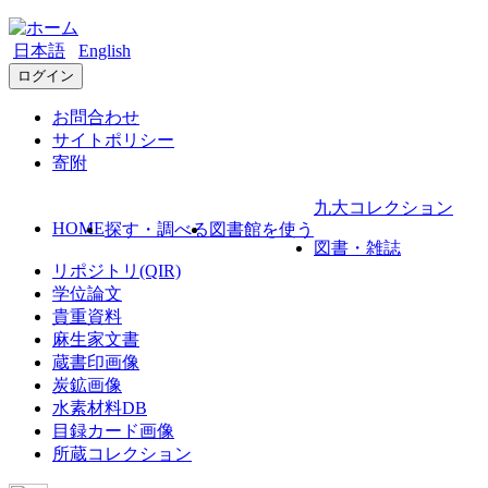
日本語
English
ログイン
お問合わせ
サイトポリシー
寄附
九大コレクション
HOME
探す・調べる
図書館を使う
図書・雑誌
リポジトリ(QIR)
学位論文
貴重資料
麻生家文書
蔵書印画像
炭鉱画像
水素材料DB
目録カード画像
所蔵コレクション