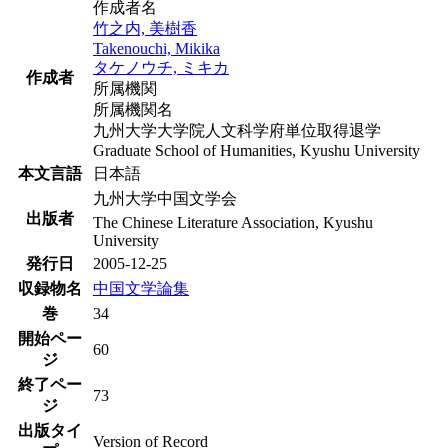
作成者名
竹之内, 美樹香
Takenouchi, Mikika
タケノウチ, ミキカ
作成者
所属機関
所属機関名
九州大学大学院人文科学府単位取得退学
Graduate School of Humanities, Kyushu University
本文言語
日本語
九州大学中国文学会
出版者
The Chinese Literature Association, Kyushu
University
発行日
2005-12-25
収録物名
中国文学論集
巻
34
開始ペー
60
ジ
終了ペー
73
ジ
出版タイ
Version of Record