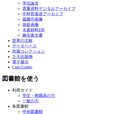
学位論文
貴重資料デジタルアーカイブ
中村哲著述アーカイブ
蔵書印画像
炭鉱画像
水素材料DB
麻生家文書
世界の文献
データベース
所蔵コレクション
九大出版物
電子展示
Cute.Guides
図書館を使う
利用ガイド
学生・教職員の方
一般の方
各図書館
中央図書館