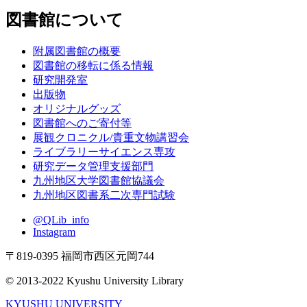
図書館について
附属図書館の概要
図書館の移転に係る情報
研究開発室
出版物
オリジナルグッズ
図書館へのご寄付等
展観クロニクル/貴重文物講習会
ライブラリーサイエンス専攻
研究データ管理支援部門
九州地区大学図書館協議会
九州地区図書系二次専門試験
@QLib_info
Instagram
〒819-0395 福岡市西区元岡744
© 2013-2022 Kyushu University Library
KYUSHU UNIVERSITY