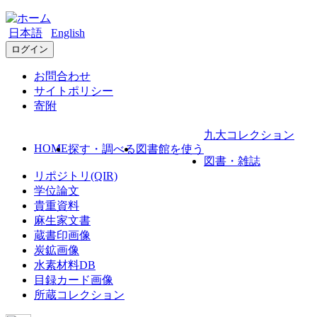
日本語
English
ログイン
お問合わせ
サイトポリシー
寄附
九大コレクション
HOME
探す・調べる
図書館を使う
図書・雑誌
リポジトリ(QIR)
学位論文
貴重資料
麻生家文書
蔵書印画像
炭鉱画像
水素材料DB
目録カード画像
所蔵コレクション