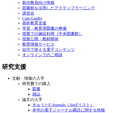
新任教員向け情報
図書館を活用したアクティブラーニング
講習会
Cute.Guides
基幹教育支援
学習・教育用図書の整備
授業での施設利用（中央図書館）
授業公開・教材開発
教育情報サービス
自宅で使える電子コンテンツ
オンラインでのご相談
研究支援
文献・情報の入手
研究費での購入
図書
雑誌
論文の入手
きゅうとE-Journals（AtoZリスト）
本学の電子ジャーナル購読に関する情報