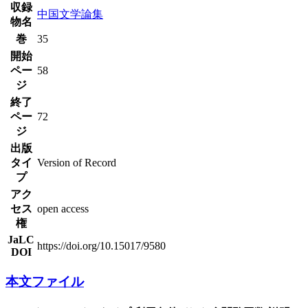
収録
中国文学論集
物名
巻
35
開始
ペー
58
ジ
終了
ペー
72
ジ
出版
タイ
Version of Record
プ
アク
セス
open access
権
JaLC
https://doi.org/10.15017/9580
DOI
本文ファイル