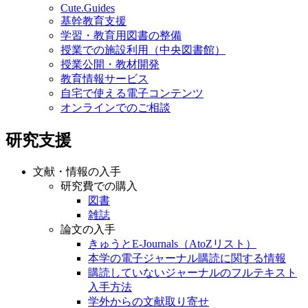
Cute.Guides
基幹教育支援
学習・教育用図書の整備
授業での施設利用（中央図書館）
授業公開・教材開発
教育情報サービス
自宅で使える電子コンテンツ
オンラインでのご相談
研究支援
文献・情報の入手
研究費での購入
図書
雑誌
論文の入手
きゅうとE-Journals（AtoZリスト）
本学の電子ジャーナル購読に関する情報
購読していないジャーナルのフルテキスト
入手方法
学外からの文献取り寄せ