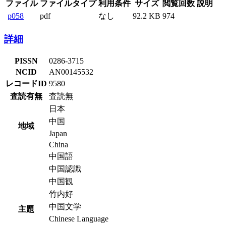
ファイル
ファイルタイプ
利用条件
サイズ
閲覧回数
説明
p058
pdf
なし
92.2 KB
974
詳細
PISSN
0286-3715
NCID
AN00145532
レコードID
9580
査読有無
査読無
日本
中国
地域
Japan
China
中国語
中国認識
中国観
竹内好
中国文学
主題
Chinese Language