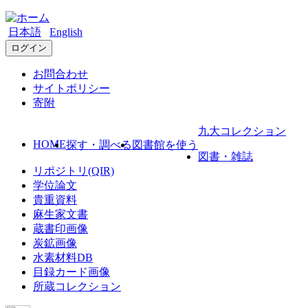
日本語
English
ログイン
お問合わせ
サイトポリシー
寄附
九大コレクション
HOME
探す・調べる
図書館を使う
図書・雑誌
リポジトリ(QIR)
学位論文
貴重資料
麻生家文書
蔵書印画像
炭鉱画像
水素材料DB
目録カード画像
所蔵コレクション